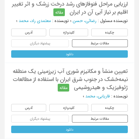
ارزیابی مراحل فنوفازهای رشد درخت زرشک و اثر تغییر
اقلیم بر نیاز آبی آن در ایران
مقاله
نویسنده مسئول
:
رضائی، حسن
؛
نویسنده
:
معتمدی راد، محمد
؛
چکیده
کلیدواژه
آدرس
مقالات مرتبط
پیشنهاد دیگران
دانلود
تعیین منشأ و مکانیزم شوری آب زیرزمینی یک منطقه
نیمه‌خشک در جنوب شرق ایران با استفاده از مطالعات
ژئوفیزیک و هیدروشیمی
مقاله
نویسنده
:
فاریابی، محمد
؛
چکیده
کلیدواژه
آدرس
مقالات مرتبط
پیشنهاد دیگران
دانلود