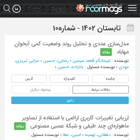
Ski
t
mai
conten
تابستان 1402 - شماره10
مدل‌سازی عددی و تحلیل روند وضعیت کمی آبخوان
مهاباد
مقاله
نویسنده
:
شیخابگم قلعه، سیمین
؛
رضایی، حسین
؛
سرایی تبریزی،
مهدی
؛
نویسنده مسئول
:
بابازاده، حسین
؛
چکیده
کلیدواژه
آدرس
مقالات مرتبط
پیشنهاد دیگران
دانلود
ارزیابی تغییرات کاربری اراضی با استفاده از تصاویر
ماهواره‌ای چند طیفی و شبکة عصبی مصنوعی
مقاله
نویسنده
:
دهقانی، تهمینه
؛
امینی، عطا
؛
نویسنده مسئول
: