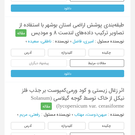
دانلود
طبقه‌بندی پوشش اراضی استان بوشهر با استفاده از
تصاویر ترکیب داده‌های لندست 8 و مودیس
مقاله
نویسنده مسئول
:
امیری، فاضل
؛
نویسنده
:
ناطقی، سعیده
؛
چکیده
کلیدواژه
آدرس
مقالات مرتبط
پیشنهاد دیگران
دانلود
اثر زغال زیستی و کود ورمی‌کمپوست بر جذب فلز
نیکل از خاک توسط گوجه گیلاسی (Solanum
lycopersicum var. cerasiforme)
مقاله
نویسنده
:
میهن‌دوست، مهتاب
؛
نویسنده مسئول
:
رفعتی، مریم
؛
چکیده
کلیدواژه
آدرس