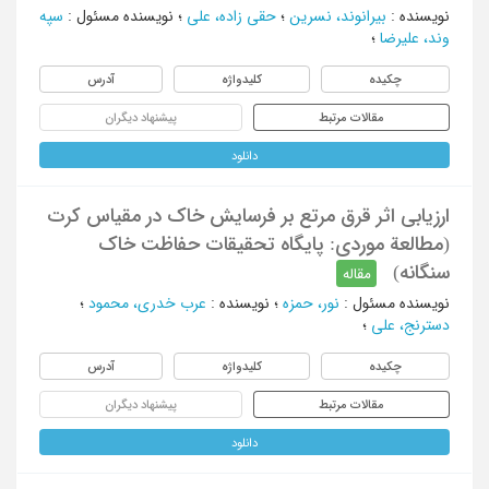
نویسنده
:
بیرانوند، نسرین
؛
حقی زاده، علی
؛
نویسنده مسئول
:
سپه
وند، علیرضا
؛
چکیده
کلیدواژه
آدرس
مقالات مرتبط
پیشنهاد دیگران
دانلود
ارزیابی اثر قرق مرتع بر فرسایش خاک در مقیاس کرت
(مطالعة موردی: پایگاه تحقیقات حفاظت خاک
سنگانه)
مقاله
نویسنده مسئول
:
نور، حمزه
؛
نویسنده
:
عرب خدری، محمود
؛
دسترنج، علی
؛
چکیده
کلیدواژه
آدرس
مقالات مرتبط
پیشنهاد دیگران
دانلود