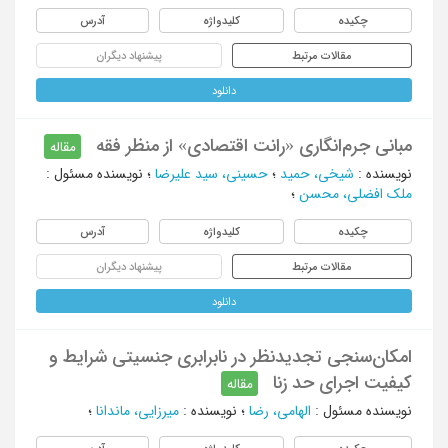
چکیده
کلیدواژه
آدرس
مقالات مرتبط
پیشنهاد دیگران
دانلود
مبانی جرم‌انگاری «رانت اقتصادی» از منظر فقه
مقاله
نویسنده
:
شیخی، حمید
؛
حسینی، سید علیرضا
؛
نویسنده مسئول
:
ملک افضلی، محسن
؛
چکیده
کلیدواژه
آدرس
مقالات مرتبط
پیشنهاد دیگران
دانلود
امکان‌سنجی تجدیدنظر در نابرابری جنسیتی شرایط و
کیفیت اجرای حد زنا
مقاله
نویسنده مسئول
:
الهامی، رضا
؛
نویسنده
:
میرزایی، ماندانا
؛