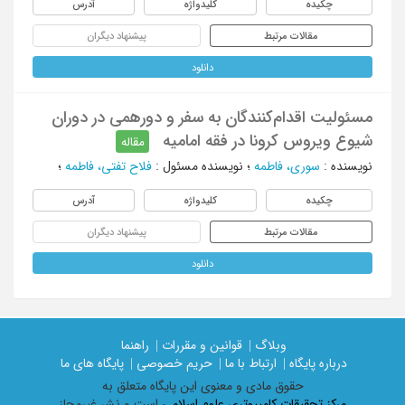
چکیده
کلیدواژه
آدرس
مقالات مرتبط
پیشنهاد دیگران
دانلود
مسئولیت اقدام‌کنندگان به سفر و دورهمی در دوران
شیوع ویروس کرونا در فقه امامیه
مقاله
نویسنده
:
سوری، فاطمه
؛
نویسنده مسئول
:
فلاح تفتی، فاطمه
؛
چکیده
کلیدواژه
آدرس
مقالات مرتبط
پیشنهاد دیگران
دانلود
وبلاگ |
قوانین و مقررات |
راهنما
درباره پایگاه |
ارتباط با ما |
حریم خصوصی |
پایگاه های ما
حقوق مادی و معنوی اين پايگاه متعلق به
مرکز تحقیقات کامپیوتری علوم اسلامی
است و نشر غیرمجاز