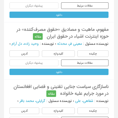
مقالات مرتبط
پیشنهاد دیگران
دانلود
مفهوم، ماهیت و مصادیق «حقوق مصرف‌کننده» در
حوزه اینترنت اشیاء در حقوق ایران
مقاله
نویسنده مسئول
:
معینی فر، محدثه
؛
نویسنده
:
وحید زاده، دل آرام
؛
چکیده
کلیدواژه
آدرس
مقالات مرتبط
پیشنهاد دیگران
دانلود
ناسازگاری سیاست جنایی تقنینی و قضایی افغانستان
در مورد جرایم علیه خانواده
مقاله
نویسنده
:
شفاهی، علی
؛
نویسنده مسئول
:
گرایلی، محمد باقر
؛
چکیده
کلیدواژه
آدرس