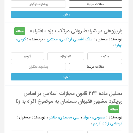
مقالات مرتبط
پیشنهاد دیگران
دانلود
بازپژوهی در شرایط روانی مرتکب بزه «افتراء»
مقاله
نویسنده مسئول
:
ملک افضلی اردکانی، مجتبی
؛
نویسنده
:
کرمی،
بهاره
؛
چکیده
کلیدواژه
آدرس
مقالات مرتبط
پیشنهاد دیگران
دانلود
تحلیل ماده 224 قانون مجازات اسلامی بر اساس
رویکرد مشهور فقیهان مسلمان به موضوع اکراه به زنا
مقاله
نویسنده
:
یعقوبی، جواد
؛
علی محمدی، طاهر
؛
نویسنده مسئول
:
کوخایی زاده، کریم
؛