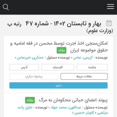
Ski
t
mai
conten
بهار و تابستان 1402 - شماره 47
رتبه
ب
(وزارت علوم)
امکان‌سنجی اخذ اجرت توسط محسن در فقه امامیه و
حقوق موضوعه ایران
مقاله
نویسنده
:
کریمی، عباس
؛
نویسنده مسئول
:
عسکری، امیرعباس
؛
چکیده
کلیدواژه
آدرس
مقالات مرتبط
پیشنهاد دیگران
دانلود
پیوند اعضای حیاتی محکومان به مرگ
مقاله
نویسنده مسئول
:
عبداللهی، محمد جواد
؛
نویسنده
:
جلیل زاده،
مرتضی
؛
کاویار، حسین
؛