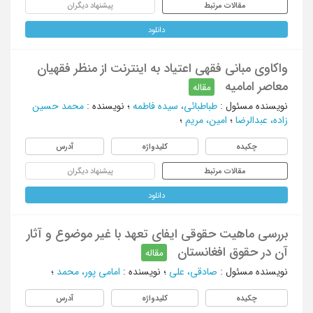
مقالات مرتبط
پیشنهاد دیگران
دانلود
واکاوی مبانی فقهی اعتیاد به اینترنت از منظر فقهیان
معاصر امامیه
مقاله
نویسنده مسئول
:
طباطبائی، سیده فاطمه
؛
نویسنده
:
محمد حسین
زاده، عبدالرضا
؛
امین، مریم
؛
چکیده
کلیدواژه
آدرس
مقالات مرتبط
پیشنهاد دیگران
دانلود
بررسی ماهیت حقوقی ایفای تعهد با غیر موضوع و آثار
آن در حقوق افغانستان
مقاله
نویسنده مسئول
:
صادقی، علی
؛
نویسنده
:
امامی پور، محمد
؛
چکیده
کلیدواژه
آدرس