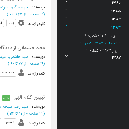
1386
نویسنده
:
خواجه گیر، علیرضا
1385
(‎14 صفحه -
از 63 تا 76
)
1384
بداء
قر
کلیدواژه ها
:
1383
پاييز 1383 - شماره 4
تابستان 1383 - شماره 3
معاد جسمانی از دیدگاه
بهار 1383 - شماره 2
نویسنده
:
سید هاشمی، سید 
1382
(‎14 صفحه -
از 77 تا 90
)
معاد جسما
کلیدواژه ها
:
تبیین کلام الهی
مقاله
نویسنده
:
سید رضا، ملیحه س
(‎22 صفحه -
از 91 تا 112
)
تفسیر
کلیدواژه ها
: