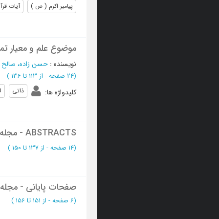
پیامبر اکرم ( ص )
آیات قرآ
موضوع علم و معیار تما
نویسنده
:
حسن زاده، صالح
؛
(‎24 صفحه -
از 113 تا 136
)
ذاتی
ل
کلیدواژه ها
:
ABSTRACTS - مجله آینه معرفت
(‎14 صفحه -
از 137 تا 150
)
صفحات پایانی - مجله 
(‎6 صفحه -
از 151 تا 156
)