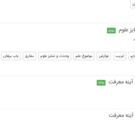
ن
یز علوم
مقاله
ازم
غریب
عوارض
موضوع علم
وحدت و تمایز علوم
مفارق
باب برهان
مقاله
آینه معرفت