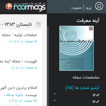
Ski
t
ورود
عضویت
mai
conten
آینه معرفت
تابستان 1383 - شماره 3
صفحات اولیه - مجله آ
(‎7 صفحه -
از -7 تا -1
)
فهرست - مجله آینه م
(‎1 صفحه -
از 0 تا 0
)
مشخصات مجله
اسلام برترین دین اله
آرشیو شماره ها (85)
1404
نویسنده
:
شکیبا، عبدالله
؛
(‎12 صفحه -
از 1 تا 12
)
1403