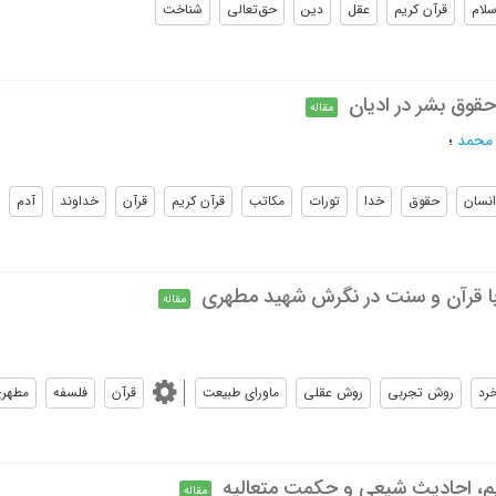
سلام
قرآن کریم
عقل
دین
حق‌تعالی
شناخت
حقوق بشر در ادیان
مقاله
 محمد
؛
انسان
حقوق
خدا
تورات
مکاتب
قرآن کریم
قرآن
خداوند
آدم
ا قرآن و سنت در نگرش شهید مطهری
مقاله
رد
روش تجربی
روش عقلی
ماورای طبیعت
قرآن
فلسفه
مطهر
ریم، احادیث شیعی و حکمت متعالیه
مقاله