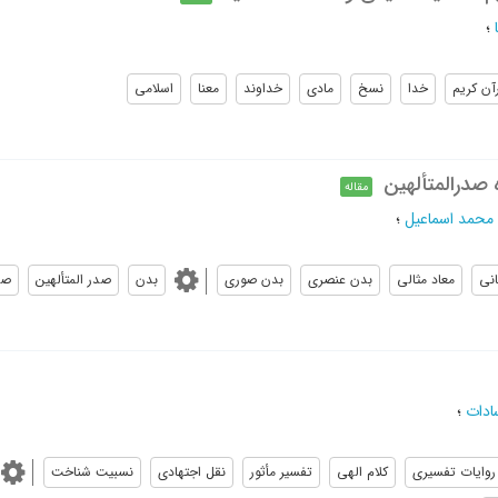
؛
آن کریم
خدا
نسخ
مادی
خداوند
معنا
اسلامی
 صدرالمتألهین
مقاله
محمد اسماعیل
؛
نی
معاد مثالی
بدن عنصری
بدن صوری
بدن
صدر المتألهین
صد
ادات
؛
روایات تفسیری
کلام الهی
تفسیر مأثور
نقل اجتهادی
نسبیت شناخت