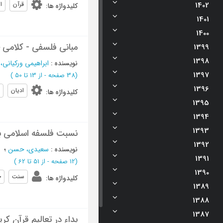
1402
قرآن
ا
کلیدواژه ها
:
1401
1400
مبانی فلسفی - کلامی 
1399
1398
نویسنده
:
ابراهیمی ورکیانی،
1397
(‎38 صفحه -
از 13 تا 50
)
1396
ادیان
کلیدواژه ها
:
1395
1394
1393
نسبت فلسفه اسلامی ب
1392
نویسنده
:
سعیدی، حسن
؛
1391
(‎12 صفحه -
از 51 تا 62
)
1390
سنت
خ
کلیدواژه ها
:
1389
1388
1387
بداء در تعالیم قرآن ک