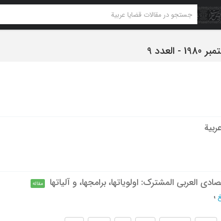
 العدد 9
ربیة
ادی العربی المشترک: اولویاتها، برامجها، و آلیاتها
مقاله
غ
؛