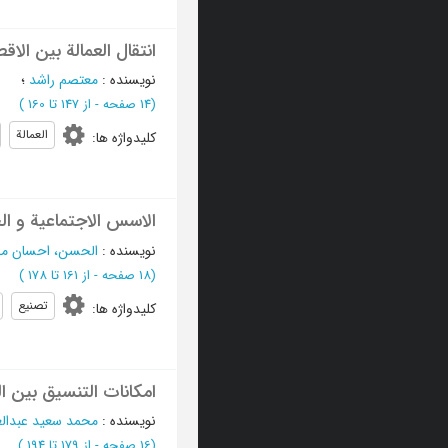
انتقال العمالة بین الاقطا
نویسنده
:
معتصم راشد
؛
(‎14 صفحه -
از 147 تا 160
)
العمالة
کلیدواژه ها
:
الاسس الاجتماعیة و ال
نویسنده
:
الحسن، احسان م
(‎18 صفحه -
از 161 تا 178
)
تصنیع
کلیدواژه ها
:
امکانات التنسیق بین ال
نویسنده
:
محمد سعید عبدالع
(‎16 صفحه -
از 179 تا 194
)