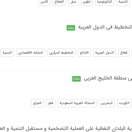
التنمیة
التکنولوجیا
تطویر
عمل
القطاع
الامن
التخطیط فی الدول العربیة
مقاله
قطاع
الدول العربیة
الانتاج
التخطیط المرکزی
النشاط الاقتصادی
التنمیة
فی منطقة الخلیج العربی
مقاله
الکویت
البحرین
المملکة العربیة السعودیة
قطر
العراق
یة للبلدان النفطیة علی العملیة التضخمیة و مستقبل التنمیة و الع