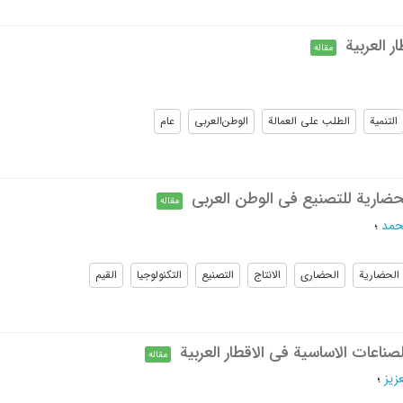
ر العربیة
مقاله
التنمیة
الطلب علی العمالة
الوطن‌العربی
عام
حضاریة للتصنیع فی الوطن العربی
مقاله
حمد
؛
الحضاریة
الحضاری
الانتاج
التصنیع
التکنولوجیا
القیم
صناعات الاساسیة فی الاقطار العربیة
مقاله
زیز
؛