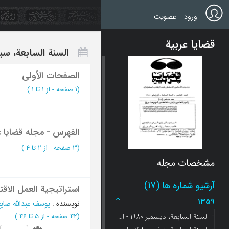
Ski
t
ورود
عضویت
mai
conten
قضایا عربیة
السنة السابعة، سبتمبر 1980 -
الصفحات الأولی
(‎1 صفحه -
از 1 تا 1
)
الفهرس - مجله قضایا ع
(‎3 صفحه -
از 2 تا 4
)
مشخصات مجله
آرشیو شماره ها (17)
استراتیجیة العمل الاقتص
1359
نویسنده
:
یوسف عبدالله صای
(‎42 صفحه -
از 5 تا 46
)
السنة السابعة، دیسمبر 1980 - العدد 12