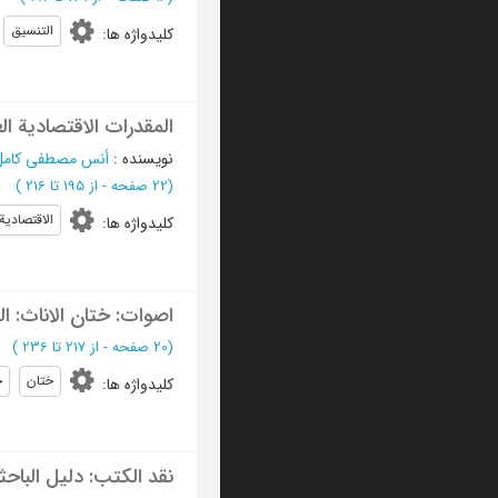
التنسیق
کلیدواژه ها
:
المقدرات الاقتصادیة ال
نویسنده
:
أنس مصطفی کامل
(‎22 صفحه -
از 195 تا 216
)
الاقتصادیة
کلیدواژه ها
:
اصوات: ختان الاناث: الخ
(‎20 صفحه -
از 217 تا 236
)
ختان
خ
کلیدواژه ها
:
نقد الکتب: دلیل الباحثین العلمیی