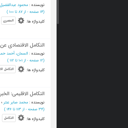
نویسنده
:
محمود عبدالفضیل
(‎14 صفحه -
از 87 تا 100
)
المصری
کلیدواژه ها
:
التکامل الاقتصادی عن
نویسنده
:
السمان، أحمد حمدا
(‎12 صفحه -
از 101 تا 112
)
التکامل ال
کلیدواژه ها
:
التکامل الاقلیمی: الخبرة
نویسنده
:
محمد صابر عنتر
؛
(‎34 صفحه -
از 113 تا 146
)
التکامل
کلیدواژه ها
: