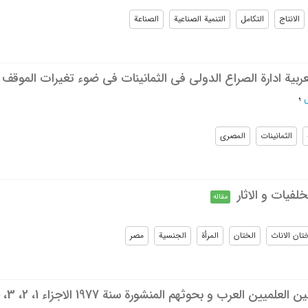
الانتاج
التکامل
التنمیة الصناعیة
الصناعة
عربیة ادارة الصراع الدولی فی الثمانینات فی ضوء تغیرات الموقف
؛
الثمانینات
المصری
لفیات و الاثار
مقاله
تان الاناث
الختان
المرأة
الجنسیة
مصر
ن العرب و بحوثهم المنشورة سنة 1977 الاجزاء 1، 2، 3، حافظ قبیسی