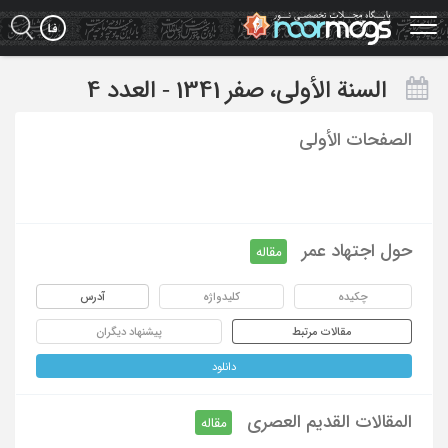
Ski
t
mai
conten
السنة الأولی، صفر 1341 - العدد 4
الصفحات الأولی
حول اجتهاد عمر
مقاله
چکیده
کلیدواژه
آدرس
مقالات مرتبط
پیشنهاد دیگران
دانلود
المقالات القدیم العصری
مقاله