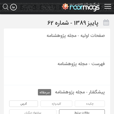
Ski
t
mai
conten
پاییز 1389 - شماره 62
صفحات اولیه - مجله پژوهشنامه
فهرست - مجله پژوهشنامه
پیشگفتار - مجله پژوهشنامه
سرمقاله
چکیده
کلیدواژه
آدرس
مقالات مرتبط
پیشنهاد دیگران