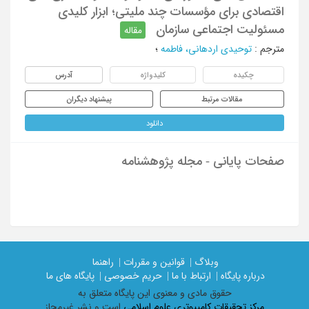
اقتصادی برای مؤسسات چند ملیتی؛ ابزار کلیدی
مسئولیت اجتماعی سازمان
مقاله
مترجم
:
توحیدی اردهانی، فاطمه
؛
چکیده
کلیدواژه
آدرس
مقالات مرتبط
پیشنهاد دیگران
دانلود
صفحات پایانی - مجله پژوهشنامه
وبلاگ |
قوانین و مقررات |
راهنما
درباره پایگاه |
ارتباط با ما |
حریم خصوصی |
پایگاه های ما
حقوق مادی و معنوی اين پايگاه متعلق به
مرکز تحقیقات کامپیوتری علوم اسلامی
است و نشر غیرمجاز