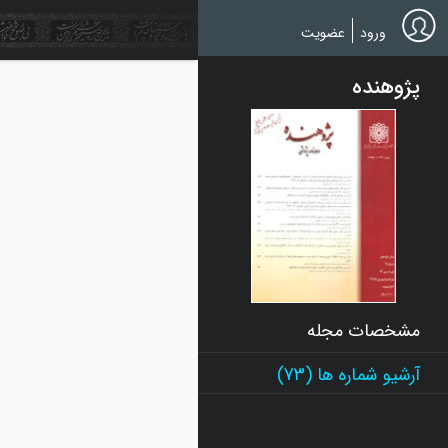
Ski
t
ورود
عضویت
mai
conten
پژوهنده
مشخصات مجله
آرشیو شماره ها (73)