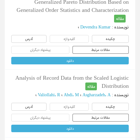
Generalized Pareto Distribution Based on
Generalized Order Statistics and Characterization
مقاله
نویسنده
:
Devendra Kumar
؛
چکیده
کلیدواژه
آدرس
مقالات مرتبط
پیشنهاد دیگران
دانلود
Analysis of Record Data from the Scaled Logistic
Distribution
مقاله
نویسنده
:
Asgharzadeh، A
؛
Abdi، M
؛
Valiollahi، R
؛
چکیده
کلیدواژه
آدرس
مقالات مرتبط
پیشنهاد دیگران
دانلود