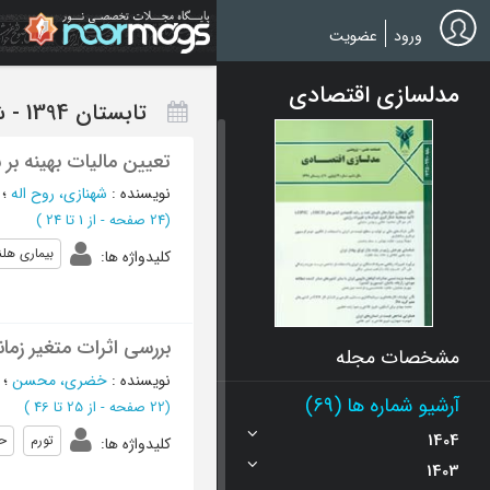
Ski
t
ورود
عضویت
mai
conten
مدلسازی اقتصادی
تابستان 1394 - شماره 30
تعیین مالیات بهینه بر
نویسنده
:
شهنازی، روح اله
؛
(‎24 صفحه -
از 1 تا 24
)
بیماری هل
کلیدواژه ها
:
بررسی اثرات متغیر زما
مشخصات مجله
نویسنده
:
خضری، محسن
؛
آرشیو شماره ها (69)
(‎22 صفحه -
از 25 تا 46
)
1404
تورم
ح
کلیدواژه ها
:
1403