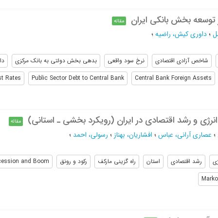
ر توسعه بخش بانکی ایران
مقاله
ل
؛
داوری کیش، راضیه
؛
شاخص آزادی اقتصادی
نرخ سود واقعی
بدهی بخش دولتی به بانک مرکزی
دا
st Rates
Public Sector Debt to Central Bank
Central Bank Foreign Assets
نرژی و رشد اقتصادی در ایران (رویکرد بخشی ـ استانی)
مقاله
؛
عصاری آرانی، عباس
؛
افشاریان، بهناز
؛
رسولی، احمد
؛
ی
رشد اقتصادی
استان
راه گزینی مارکف
رکود و رونق
cession and Boom
Marko