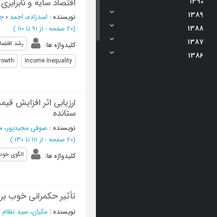
1390
اقتصاد سایه و نابرابری
1389
نویسنده
:
اسدزاده، احمد
؛
جل
1388
(‎20 صفحه -
از 91 تا 110
)
1387
رشد اقتصا
کلیدواژه ها
:
1386
rowth
Income Inequality
ارزیابی اثر افزایش قی
ستانده
نویسنده
:
صوفی مجیدپور، م
(‎20 صفحه -
از 111 تا 130
)
الگوی خود
کلیدواژه ها
:
تأثیر حکمرانی خوب بر
نویسنده
:
مکیان، سید نظام ا