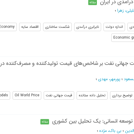
 درآمدی در ایران
مقاله
یلی، زهرا
؛
دی
اندازه دولت
نابرابری درآمدی
شکست ساختاری
اقتصاد سایه
Economy
Economic g
مت جهانی نفت بر شاخص‌های قیمت تولیدکننده و مصرف‌کننده در ای
سعود
؛
پورمهر، مهدی
؛
 توضیح برداری
تحلیل داده ستانده
قیمت جهانی نفت
Oil World Price
odels
 توسعه انسانی: یک تحلیل بین کشوری
مقاله
لدین
؛
بی باک، مژده
؛