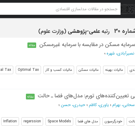
رتبه
علمی-پژوهشی
(وزارت علوم)
 سرمایه‌ مسکن در مقایسه با سرمایه‌ غیرمسکن
مقاله
نصیرآبادی، شهره
؛
ندی
مالیات بهینه
مالیات مسکن
مالیات کسب و کار
Optimal Tax
tal Tax
نی تعیین‌کننده‌های تورم: مدل‌های فضا ـ حالت
مقاله
سحابی، بهرام
؛
یاوری، کاظم
؛
حیدری، حسن
؛
الت
خودرگرسیون
مدل های فضا
Space Models
regerssion
Inflation