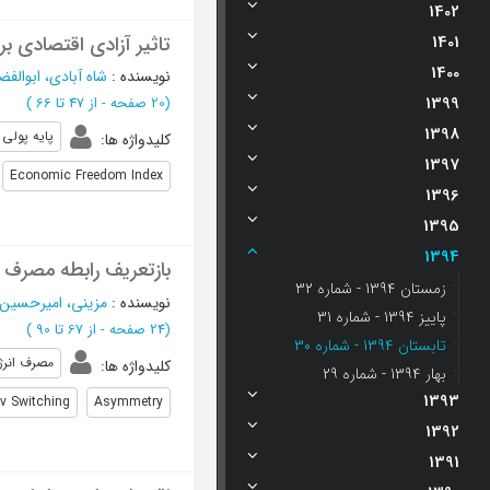
1402
1401
تاثیر آزادی اقتصادی ب
1400
نویسنده
:
شاه آبادی، ابوالفض
1399
(‎20 صفحه -
از 47 تا 66
)
1398
پایه پولی
کلیدواژه ها
:
1397
Economic Freedom Index
1396
1395
1394
بازتعریف رابطه مصرف ا
زمستان 1394 - شماره 32
نویسنده
:
مزینی، امیرحسین
پاییز 1394 - شماره 31
(‎24 صفحه -
از 67 تا 90
)
تابستان 1394 - شماره 30
مصرف انرژ
کلیدواژه ها
:
بهار 1394 - شماره 29
1393
v Switching
Asymmetry
1392
1391