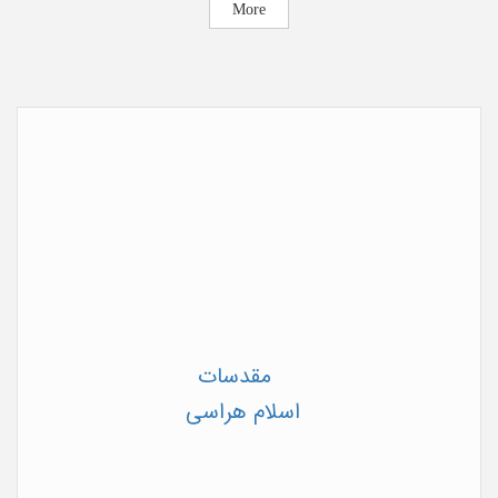
More
the implementation of
National
kermansha
وبگاه همایش
h.quran.ac
.ir
Date released in website
2023/11/15
مقدسات
اسلام هراسی