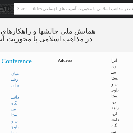
همایش ملی چالشها و راهکارهای تع
در مذاهب اسلامی با محوریت آ
o Conference
ایرا
Address
ن،
سی
میان
ستا
رشت
ن و
ه ای
بلوچ
ستا
دانش
ن،
گاه
زاهد
سی
ان،
ستا
دانش
ن و
گاه
بلوچ
سی
ستا