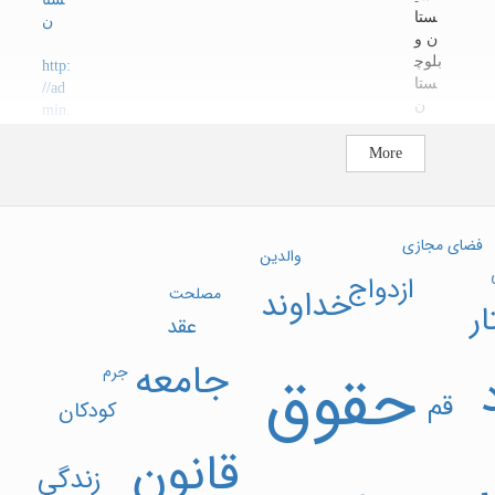
ستا
ن
ن و
بلوچ
http:
ستا
//ad
ن
min.
crm.
Date released in website
202
More
inoo
4/04
r.ir/
/17
Cont
ract/
فضای مجازی
Cont
والدین
ract?
ازدواج
Sear
خداوند
مصلحت
ار
chP
عقد
hras
e=
جامعه
حقوق
جرم
قم
کودکان
قانون
زندگی