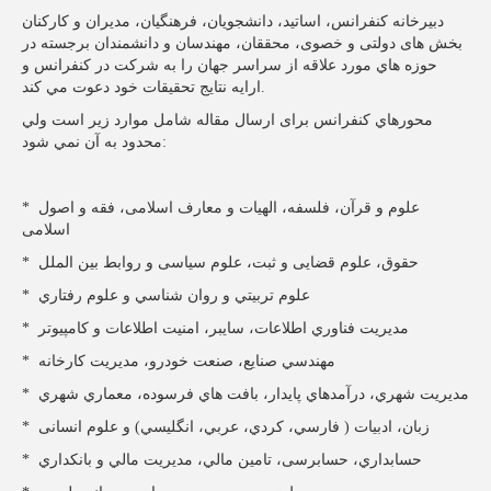
دبيرخانه کنفرانس، اساتيد، دانشجويان، فرهنگیان، مدیران و کارکنان
بخش های دولتی و خصوی، محققان، مهندسان و دانشمندان برجسته در
حوزه هاي مورد علاقه از سراسر جهان را به شركت در كنفرانس و
ارايه نتايج تحقيقات خود دعوت مي كند.
محورهاي كنفرانس برای ارسال مقاله شامل موارد زیر است ولي
محدود به آن نمي شود:
* علوم و قرآن، فلسفه، الهيات و معارف اسلامی، فقه و اصول
اسلامی
* حقوق، علوم قضایی و ثبت، علوم سیاسی و روابط بين الملل
* علوم تربيتي و روان شناسي و علوم رفتاري
* مديريت فناوري اطلاعات، سايبر، امنيت اطلاعات و کامپیوتر
* مهندسي صنايع، صنعت خودرو، مديريت كارخانه
* مديريت شهري، درآمدهاي پايدار، بافت هاي فرسوده، معماري شهري
* زبان، ادبیات ( فارسي، كردي، عربي، انگليسي) و علوم انسانی
* حسابداري، حسابرسی، تامين مالي، مديريت مالي و بانكداري