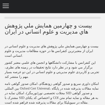
Skip
to
main
content
بیست و چهارمین همايش ملي پژوهش
هاي مديريت و علوم انساني در ايران
بیست و چهارمین همايش ملي پژوهش هاي مديريت و علوم انساني در
ایران از معتبرترين كنفرانس ها در حوزه مطالعات مديريت و علوم
انساني است.
اين کنفرانس با مشاركت دانشگاهها و انجمن هاي علمي معتبر كشور
برگزار مي شود و در نظر دارد نتایج تحقیقات در زمینه های نظری،
تجربی و کاربردی علوم مديريتي و علوم انساني در اين دو عرصه بسيار
مهم را منتشر كند.
امکان داوری سریع و صدور گواهی زودهنگام، امکان صدور گواهی نامه
بین المللی Oxford Cert Universal، نمایه مقالات پذیرفته شده در پایگاه
مجلات تخصصی نور(نورمگز)، امکان نمایه در SID و صدور گواهی
مشترک با SID و اختصاص کد یکتای COI به هر مقاله و نمایه تمام متن
مقاله در سیویلیکا برای مقالات پذیرفته شده فراهم شده است.