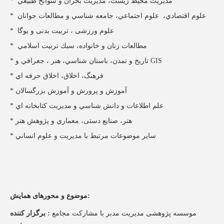
* مديريت محيط زيست، مديريت بحران و سوانح طبيعي
* علوم اقتصادي، علوم اجتماعي، جامعه شناسي و مطالعات جوانان
* علوم ورزشی ، تربیت بدنی و يوگا
* مطالعات زنان و خانواده، سبك تربيت اسلامي
* تاريخ و تمدن، باستان شناسي، هنر ، جغرافي و GIS
* فرهنگ، اخلاق، اخلاق حرفه اي
* آموزش و پرورش و آموزش بزرگسالان
* علم اطلاعات و دانش شناسي و مديريت كتابخانه اي
* هنر، صنایع دستی، معماري و پژوهش هنر
* ساير موضوعات مرتبط با مدیریت و علوم انساني
:
موضوع و محورهای همایش
موسسه پژوهشی مدیریت مدبر با مشارکت مجامع
:
برگزار کننده