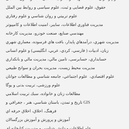
حقوق، علوم قضایی و ثبت، علوم سیاسی و روابط بين الملل
علوم تربيتي و روان شناسي و علوم رفتاري
مديريت فناوري اطلاعات، سايبر، امنيت اطلاعات و کامپیوتر
مهندسي صنايع، صنعت خودرو، مديريت كارخانه
مديريت شهري، درآمدهاي پايدار، بافت هاي فرسوده، معماري شهري
زبان، ادبیات ( فارسي، كردي، عربي، انگليسي) و علوم انسانی
حسابداري، حسابرسی، تامين مالي، مديريت مالي و بانكداري
مديريت محيط زيست، مديريت بحران و سوانح طبيعي
علوم اقتصادي، علوم اجتماعي، جامعه شناسي و مطالعات جوانان
علوم ورزشی، تربیت بدنی و يوگا
مطالعات زنان و خانواده، سبك تربيت اسلامي
تاريخ و تمدن، باستان شناسي، هنر ، جغرافي و GIS
فرهنگ، اخلاق، اخلاق حرفه اي
آموزش و پرورش و آموزش بزرگسالان
علم اطلاعات و دانش شناسي و مديريت كتابخانه اي