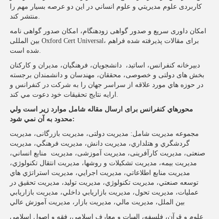
کاربردی علوم مديريتي و علوم انساني در اين دو عرصه بسيار مهم را
منتشر كند.
امکان داوری سریع و صدور گواهی زودهنگام، امکان صدور گواهی نامه
بین المللی Oxford Cert Universal، برای مقالات پذیرفته شده فراهم
شده است.
دبيرخانه کنفرانس، اساتيد، دانشجويان، فرهنگیان، مدیران و کارکنان
بخش های دولتی و خصوصی، محققان، مهندسان و دانشمندان برجسته
در حوزه هاي مورد علاقه از سراسر جهان را به شركت در كنفرانس و
ارايه نتايج تحقيقات خود دعوت مي كند.
محورهاي كنفرانس برای ارسال مقاله شامل موارد زیر است ولي
محدود به آن نمي شود:
مجموعه مديريت شامل: مدیریت دولتی، مديريت بازرگانی، مديريت
گردشگري و هتلداري، مديريت دانش، مديريت فرهنگي، مديريت
صنعتی، مديريت کارآفرینی، مديريت آموزشی، مديريت منابع انساني،
مديريت بیمه، مديريت تشكيلات و روشها، مديريت انتقال تكنولوژي،
مديريت منابع اطلاعاتي، مديريت اجرايي، مديريت استراتژي هاي
توسعه صنعتي، مديريت تكنولوژي، مديريت توليد، مديريت تحقيق در
عمليات، مديريت تحول، مديريت بازاريابي داخلي، مديريت بازاريابي
بين الملل، مديريت مالي، مديريت بازار، مديريت آموزش عالي
علوم و قرآن، فلسفه، الهيات و معارف اسلامی، فقه و اصول اسلامی