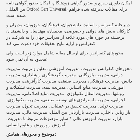
امکان داوری سریع و صدور گواهی زودهنگام، امکان صدور گواهی نامه
بین المللی Oxford Cert Universal، برای مقالات پذیرفته شده فراهم
شده است.
دبيرخانه کنفرانس، اساتيد، دانشجويان، فرهنگیان، حوزویان، مدیران و
کارکنان بخش های دولتی و خصوصی، محققان، مهندسان و دانشمندان
برجسته در حوزه هاي مورد علاقه از سراسر جهان را به شركت در
كنفرانس و ارايه نتايج تحقيقات خود دعوت مي كند.
محورهاي كنفرانس برای ارسال مقاله شامل موارد زیر است ولي
محدود به آن نمي شود:
محورهاي کنفرانس مدیریت، مدیریت آموزشی، تعلیم و تربیت مدیریت
دولتی، مديريت بازرگانی، مديريت گردشگري و هتلداري، مديريت
دانش، مديريت فرهنگي، مديريت صنعتی، مديريت کارآفرینی، مديريت
آموزشی، مديريت منابع انساني، مديريت بیمه، مديريت تشكيلات و
روشها، مديريت انتقال تكنولوژي، مديريت منابع اطلاعاتي، مديريت
اجرايي، مديريت استراتژي هاي توسعه صنعتي، مديريت تكنولوژي،
مديريت توليد، مديريت تحقيق در عمليات، مديريت تحول، مديريت
بازاريابي داخلي، مديريت بازاريابي بين الملل، مديريت مالي، مديريت
بازار، مديريت آموزش عالي * ساير موضوعات مرتبط با مدیریت،
آموزش و پرورش و علوم انساني
:
موضوع و محورهای همایش