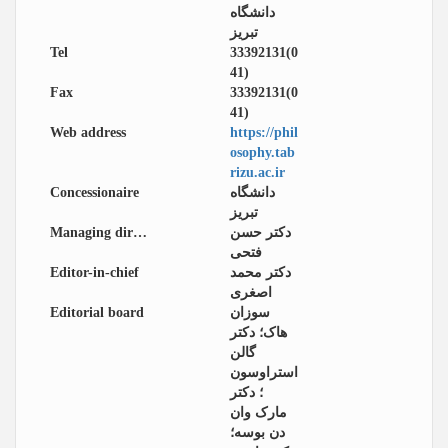
دانشگاه
تبریز
Tel
33392131(0
41)
Fax
33392131(0
41)
Web address
https://phil
osophy.tab
rizu.ac.ir
Concessionaire
دانشگاه
تبریز
Managing director
دکتر حسن
فتحی
Editor-in-chief
دکتر محمد
اصغری
Editorial board
سوزان
هاک؛ دکتر
گالن
استراوسون
؛ دکتر
مارک وان
دن بوسه؛