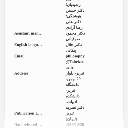
رشیدیان؛
دکتر حسین
هوشنگی؛
دکتر علی
رضا آزادی
Assistant manager
دکتر محمود
صوفیانی
English language editor
دکتر جلال
پیکانی
Email
philosophy
@Tabrizu.
ac.ir
Address
تبریز- بلوار
29 بهمن-
دانشگاه
تبریز-
دانشکده
ادبیات-
دفتر نشریه
Publication Location
تبریز
(ایران)
Date released in website
2013/12/26