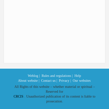
Weblog |
Rules and regulations |
Help
About website |
Contact us |
Privacy |
Our websites
All Rights of this website – whether material or spiritual –
Reserved for
CRCIS
. Unauthorized publication of its content is liable to
prosecution.