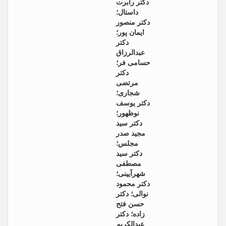
دکتر رابرت
داستال؛
دکتر منصور
ایمان پور؛
دکتر
عبدالرزاق
حسامی فر؛
دکتر
مرتضی
شجاری؛
دکتر یوسف
نوظهور؛
دکتر سید
مجید صدر
مجلس؛
دکتر سید
مصطفی
شهرآیینی؛
دکتر محمود
نوالی؛ دکتر
حسن فتح
زاده؛ دکتر
عبدالکریم