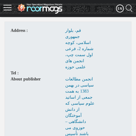
Skip
to
main
content
قم، بلوار
Address :
جمهوری
اسلامی، کوچه
شماره 2، فرعی
اول سمت چپ،
انجمن های
علمی حوزه
Tel :
انجمن مطالعات
About publisher
سیاسی در بهمن
1383 به همت
جمعی از اساتید
علوم سیاسی که
از دانش
آموختگان
دانشگاهی –
حوزوی می
باشند تأسیس