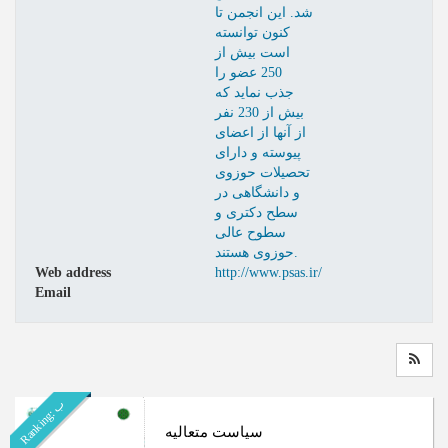
شد. این انجمن تا
کنون توانسته
است بیش از
250 عضو را
جذب نماید که
بیش از 230 نفر
از آنها از اعضای
پیوسته و دارای
تحصیلات حوزوی
و دانشگاهی در
سطح دکتری و
سطوح عالی
حوزوی هستند.
Web address
http://www.psas.ir/
Email
ب
R
a
n
k
i
n
g
:
سیاست متعالیه