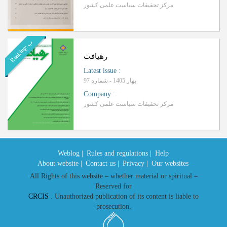
مرکز تحقیقات سیاست علمی کشور
ب
R
a
n
k
i
n
g
:
رهیافت
Latest issue
:
بهار 1405 - شماره 97
Company
:
مرکز تحقیقات سیاست علمی کشور
Weblog |
Rules and regulations |
Help
About website |
Contact us |
Privacy |
Our websites
All Rights of this website – whether material or spiritual –
Reserved for
CRCIS
. Unauthorized publication of its content is liable to
prosecution.