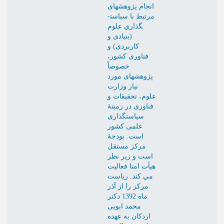
انجام پژوهشهای
مرتبط با سياست­
گذاري علوم
(بنيادی و
کاربردی) و
فناوری کشور،
خصوصاً
پژوهشهای مورد
نياز وزارت
علوم، تحقيقات و
فناوری در زمينۀ
سياستگذاری
علمی کشور
است. بودجۀ
مرکز مستقل
است و زير نظر
هيأت امنا فعاليت
مي­ کند. رياست
مرکز را از آذر
ماه 1392 دکتر
محمد ابويی
اردکان به عهده