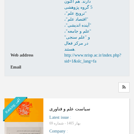
دارند. هم اکنون
5 گروه پژوهشی
"ترويج علم"،
"اقتصاد علم"،
"آينده انديشی"،
"علم و جامعه"،
و "علم سنجی"
در مرکز فعال
هستند.
Web address
http://www.nrisp.ac.ir/index.php?
sid=1&slc_lang=fa
Email
ا
ف
R
a
n
k
i
n
g
:
ل
سیاست علم و فناوری
Latest issue
:
بهار 1405 - شماره 69
Company
: