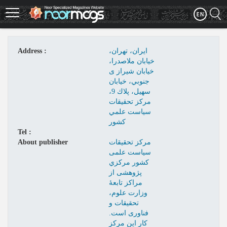
Skip
to
main
content
ايران، تهران،
Address :
خيابان ملاصدرا،
خيابان شيراز ی
جنوبي، خيابان
سهيل، پلاك 9،
مركز تحقيقات
سياست علمي
كشور
Tel :
مرکز تحقيقات
About publisher
سياست علمی
کشور مرکزي
پژوهشی از
مراکز تابعۀ
وزارت علوم،
تحقيقات و
فناوری است.
کار اين مرکز