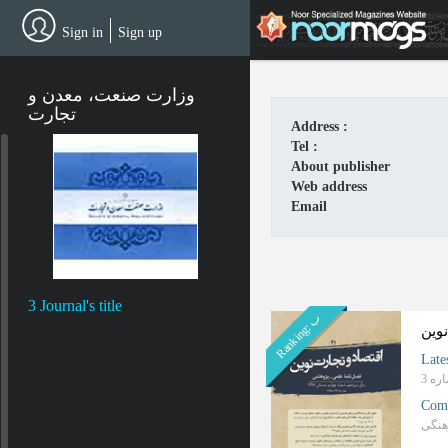
Skip
to
Sign in
Sign up
main
content
وزارت صنعت، معدن و
تجارت
Address :
Tel :
About publisher
Web address
Email
3 Journal's title
ب
R
a
n
k
i
n
g
:
نوین
Late
Com