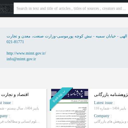
ات الهی - خیابان سمیه - نبش کوچه پورموسی-وزارت صنعت، معدن و تجارت
021-81771
http://www.mimt.gov.ir/
info@mimt.gov.ir
ب
R
a
n
k
i
n
g
:
ژوهشنامه بازرگانی
اقتصاد و تجارت 
st issue
:
Latest issue
:
پاییز 1404 - شماره 116
پاییز 1404، سال بیستم - شماره 3
pany
:
Company
:
پژوهشگاه علوم انسانی و مطالعات فرهنگی