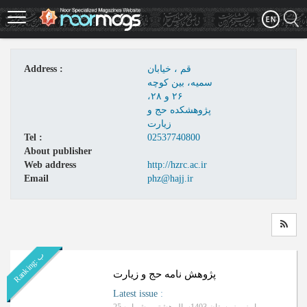
Skip
to
main
content
Address :
قم ، خيابان
سميه، بين کوچه
۲۶ و ۲۸،
پژوهشکده حج و
زيارت
Tel :
02537740800
About publisher
Web address
http://hzrc.ac.ir
Email
phz@hajj.ir
ب
R
a
n
k
i
n
g
:
پژوهش نامه حج و زیارت
Latest issue
: