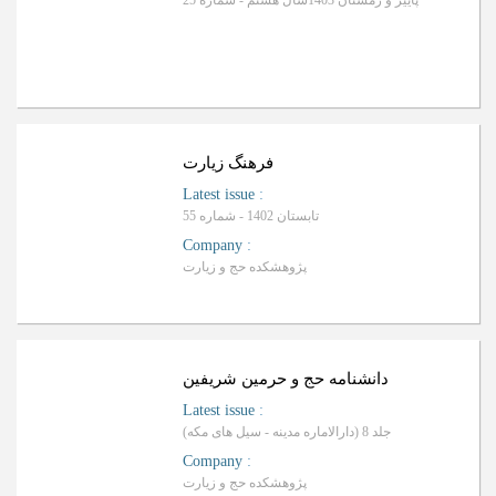
پاییز و زمستان 1403سال هشتم - شماره 25
فرهنگ زیارت
Latest issue
:
تابستان 1402 - شماره 55
Company
:
پژوهشکده حج و زیارت
دانشنامه حج و حرمین شریفین
Latest issue
:
جلد 8 (دارالاماره مدینه - سیل های مکه)
Company
:
پژوهشکده حج و زیارت