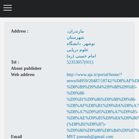
Skip
to
main
content
Address :
مازندران،
شهرستان
نوشهر، دانشگاه
علوم دریایی
امام خمینی (ره)
Tel :
52353057(011)
About publisher
Web address
http://www.aja.ir/portal/home/?
news/64959/20487/18742/%D8%
%D8%B9%D9%84%D9%88%D9%85-
%D9%88-
%D9%81%D9%86%D9%88%D9%86-
%D8%AF%D8%B1%D9%8A%D8%A7
%D8%A7%D9%85%D8%A7%D9%85-
%D8%AE%D9%85%D9%8A%D9%86
(%D8%B1%D9%87)-
%D9%86%D9%88%D8%B4%D9%87%
Email
MST.journals@gmail.com