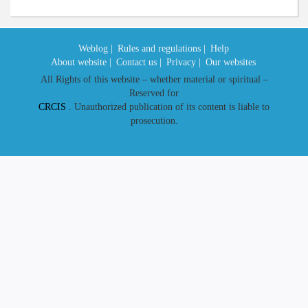
Weblog |
Rules and regulations |
Help
About website |
Contact us |
Privacy |
Our websites
All Rights of this website – whether material or spiritual –
Reserved for
CRCIS
. Unauthorized publication of its content is liable to
prosecution.