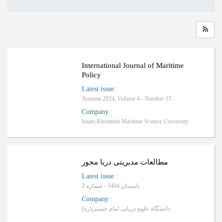
ب
R
a
n
k
i
n
g
:
International Journal of Maritime
Policy
Latest issue
:
Autumn 2024, Volume 4 - Number 15
Company
:
Imam Khomeini Maritime Science University
مطالعات مدیریتی دریا محور
Latest issue
:
تابستان 1404 - شماره 2
Company
:
دانشگاه علوم دریایی امام خمینی(ره)