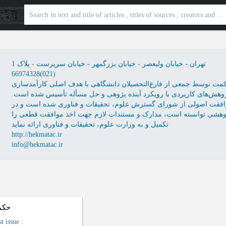
تهران - خیابان ولیعصر - خیابان بزرگمهر - خیابان سرپرست - پلاک 1
66974328(021)
ت توسط جمعی از فارغ‌التحصیلان دانشگاهی با هدف اصلی کارآمدسازی
وهش‌های کاربردی با رویکرد آینده پژوهی و حل مسأله تأسیس شده است.
خ 06/06/1391 موفق به اخذ موافقت اصولی از شورای گسترش علوم، تحقیقات و فناوری شده است و در
پژوهشی توانسته است، مدارک و مستندات لازم جهت اخذ موافقت قطعی را
تکمیل و به وزارت علوم، تحقیقات و فناوری ارائه نماید
http://hekmatac.ir
info@hekmatac.ir
حکمت
st issue
: