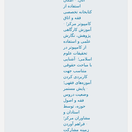
آنان؛ · امکان
استفاده از
کتابخانه تخصصی
فقه و اتاق
کامپیوتر مرکز؛ ·
آموزش کارگاهی
پژوهش، نگارش
علمی و استفاده
از کامپیوتر در
تحقیقات علوم
اسلامی؛ ·آشنایی
با مباحث حقوقی
متناسب جهت
کاربردی کردن
آموزه‌های فقهی؛
· پایش مستمر
وضعیت دروس
فقه و اصول
حوزه، توسط
استادان و
مشاوران مرکز؛
· فراهم آوردن
زمینه مشارکت