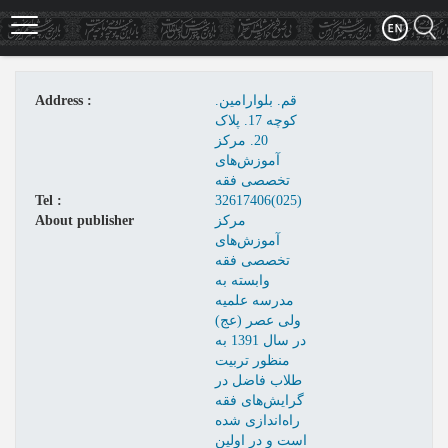
Skip
to
main
content
قم. بلوارامین.
Address :
کوچه 17. پلاک
20. مرکز
آموزش‌های
تخصصی فقه
Tel :
32617406(025)
مرکز
About publisher
آموزش‌های
تخصصی فقه
وابسته به
مدرسه علمیه
ولی عصر (عج)
در سال 1391 به
منظور تربیت
طلاب فاضل در
گرایش‌های فقه
راه‌اندازی شده
است و در اولین