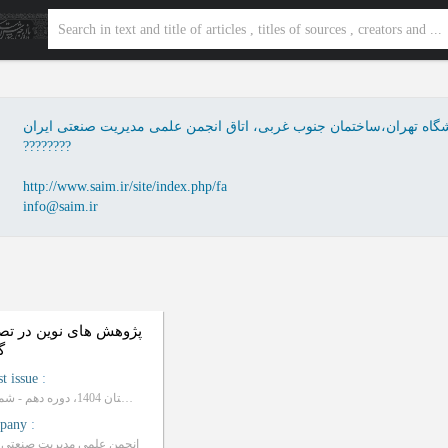
نشگاه تهران،ساختمان جنوب غربی، اتاق انجمن علمی مدیریت صنعتی ایران
????????
http://www.saim.ir/site/index.php/fa
info@saim.ir
پژوهش های نوین در تص
گ
st issue
:
زمستان 1404، دوره دهم - شماره 5
pany
:
انجمن علمی مدیریت صنعتی ا