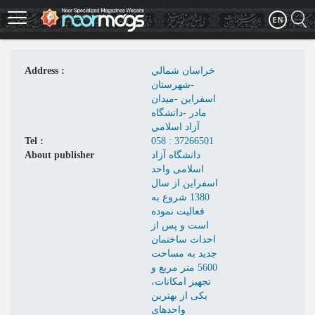
Skip
to
main
content
خراسان شمالي
Address :
-شهرستان
اسفراين -ميدان
مادر -دانشگاه
آزاد اسلامي
Tel :
058 : 37266501
دانشگاه آزاد
About publisher
اسلامی واحد
اسفراین از سال
1380 شروع به
فعالیت نموده
است و پس از
احداث ساختمان
جدید به مساحت
5600 متر مربع و
تجهیز امکانات،
یکی از بهترین
واحدهای