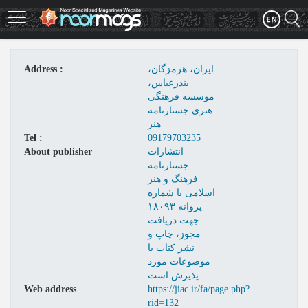
Skip
to
main
content
Address :
ایران، هرمزگان،
بندرعباس،
موسسه فرهنگی
هنری جستارنامه
هنر
Tel :
09179703235
About publisher
انتشارات
جستارنامه
فرهنگ و هنر
اسلامی با شماره
پروانه ۱۸۰۹۳
جهت دریافت
مجوز، چاپ و
نشر کتاب با
موضوعات مورد
پذیرش است.
Web address
https://jiac.ir/fa/page.php?
rid=132