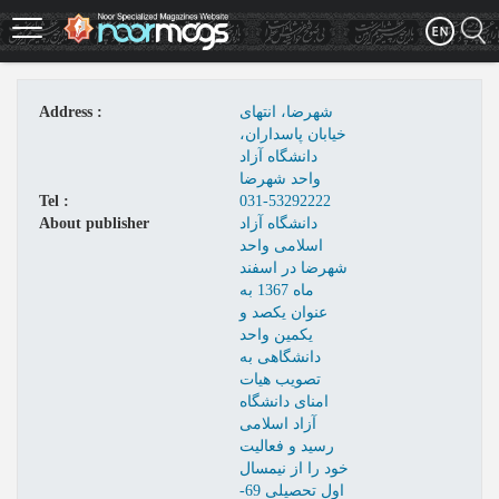
Skip
to
main
content
شهرضا، انتهای
Address :
خیابان پاسداران،
دانشگاه آزاد
واحد شهرضا
Tel :
031-53292222
دانشگاه آزاد
About publisher
اسلامی واحد
شهرضا در اسفند
ماه 1367 به
عنوان یکصد و
یکمین واحد
دانشگاهی به
تصویب هیات
امنای دانشگاه
آزاد اسلامی
رسید و فعالیت
خود را از نیمسال
اول تحصیلی 69-