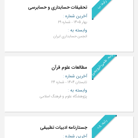
رتبه: ب
تحقیقات حسابداری و حسابرسی
آخرین شماره
:
بهار 1405 - شماره 69
وابسته به
:
انجمن حسابداری ایران
رتبه: علمی-ترویجی
مطالعات علوم قرآن
آخرین شماره
:
تابستان 1404 - شماره 24
وابسته به
:
پژوهشگاه علوم و فرهنگ اسلامی
ر
+
A
جستارنامه ادبیات تطبیقی
ت
ب
ه
:
آخرین شماره
: