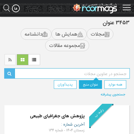
Ski
t
mai
conten
3453 عنوان
مجلات
همایش ها
دانشنامه
مجموعه مقالات
همه موارد
عنوان منبع
پدیدآوران
جستجوی پیشرفته
رتبه: ب
پژوهش های جغرافیای طبیعی
آخرین شماره
:
زمستان 1404 - شماره 134