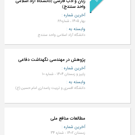
ت
ب
ه
:
زبان و ادب فارسی (دانشگاه آزاد اسلامی
واحد سنندج)
آخرین شماره
:
بهار 1405 ، شماره66
وابسته به
:
دانشگاه آزاد اسلامی واحد سنندج
پژوهش‌ در مهندسی نگهداشت دفاعی
آخرین شماره
:
پاییز و زمستان 1404 - شماره 10
وابسته به
:
دانشگاه افسری و تربیت پاسداری امام حسین (ع)
مطالعات منافع ملی
آخرین شماره
:
زمستان 1402 - شماره 34