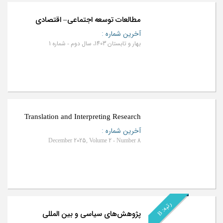
مطالعات توسعه اجتماعی– اقتصادی
آخرین شماره
:
بهار و تابستان 1403، سال دوم - شماره 1
Translation and Interpreting Research
آخرین شماره
:
December 2025, Volume 2 - Number 8
ر
B
ت
ب
ه
:
پژوهش‌های سیاسی و بین المللی