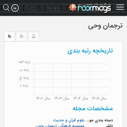
Ski
t
mai
conten
ترجمان وحى
تاریخچه رتبه بندی
رتبه الف
رتبه ب
رتبه ج
رتبه د
سال 1405
سال 1404
سال 1403
سال 1402
مشخصات مجله
دسته بندی موضوعی
علوم قرآن و حدیث
ناشر
موسسه فرهنگی ترجمان وحی