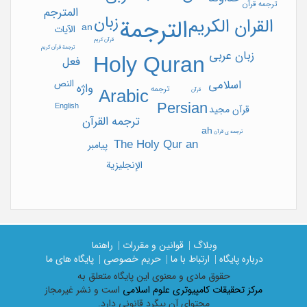
ترجمه قرآن
المترجم
زبان
الترجمة
القران الکریم
an
الآيات
قرآن کریم
ترجمة قرآن کریم
زبان عربی
Holy Quran
فعل
النص
اسلامی
واژه
ترجمه
Arabic
قرآن
Persian
English
قرآن مجید
ترجمه القرآن
ah
ترجمه ی قرآن
The Holy Qur an
پیامبر
الإنجليزية
وبلاگ |
قوانین و مقررات |
راهنما
درباره پایگاه |
ارتباط با ما |
حریم خصوصی |
پایگاه های ما
حقوق مادی و معنوی اين پايگاه متعلق به
مرکز تحقیقات کامپیوتری علوم اسلامی
است و نشر غیرمجاز
محتوای آن پیگرد قانونی دارد.