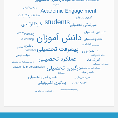
Academic Resilience
خلاقیت
باورهای انگیزشی
Academic Engage ment
اهداف پیشرفت
آموزش مجازی
students
خودکارآمدی
سرزندگی تحصیلی
تاب آوری تحصیلی
فراتحلیل
دانش آموزان
learning
اشتیاق تحصیلی
e learning
کمال گرایی
یادگیری
Teachers
پیشرفت تحصیلی
معلمان
دانشجویان
Curriculum
برنامه درسی
self purification
عملکرد تحصیلی
آموزش عالی
Academic Achievement
فرسودگی تحصیلی
درگیری تحصیلی
academic procrastination
Academic self efficacy
باورهای هوشی
Efficacy
اهمال کاری تحصیلی
تحلیل عاملی تأییدی
یادگیری الکترونیکی
آموزش الکترونیکی
Academic Buoyancy
Academic motivation