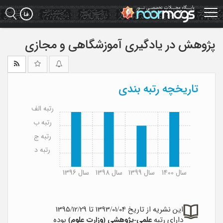
Ski
t
mai
conten
پژوهش در یادگیری آموزشگاهی و مجازی
تاریخچه رتبه بندی
رتبه الف
رتبه ب
رتبه ج
رتبه د
سال 1400
سال 1399
سال 1398
سال 1396
این نشریه از تاریخ 1393/01/04 تا 1395/12/29
دارای رتبه
علمی-پژوهشی (وزارت علوم)
بوده