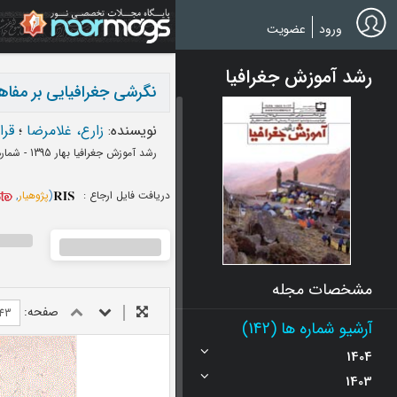
Ski
t
ورود
عضویت
mai
conten
رشد آموزش جغرافیا
نگرشی جغرافیایی بر مفاه
نویسنده
:
زارع، غلامرضا
؛
قرا
رشد آموزش جغرافیا بهار 1395 - شماره 114
دریافت فایل ارجاع :
(
پژوهیار
,
مشخصات مجله
صفحه:
آرشیو شماره ها (142)
1404
1403