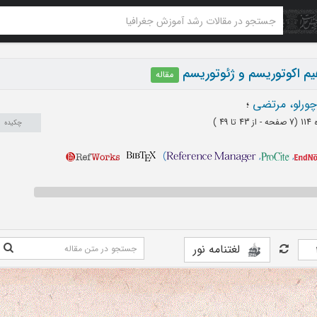
یم اکوتوریسم و ژئوتوریسم
مقاله
چورلو، مرتضی
؛
(‎7 صفحه -
از 43 تا 49
)
چکیده
)
,
,
لغتنامه نور