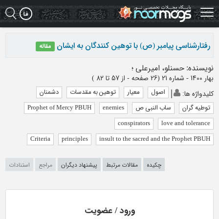
Ski
t
mai
conten
رفتارشناسی پیامبر (ص) با توهین کنندگان به ایشان
مقاله
نویسنده
:
حسنلو، امیرعلی
؛
بهار 1400 - شماره 21
(‎26 صفحه -
از 57 تا 82
)
اصول
معیار
توهین به مقدسات
دشمنان
کلیدواژه ها
:
توطیه گران
ساب النبی ص
enemies
Prophet of Mercy PBUH
conspirators
love and tolerance
Criteria
principles
insult to the sacred and the Prophet PBUH
چکیده
مقالات مرتبط
پیشنهاد دیگران
مراجع
استنادات
ورود / عضویت