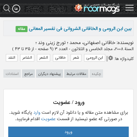
Ski
t
mai
conten
بین ابن الرومی و الخاقانی الشروانی فی تفسیر المعانی
مقاله
نویسنده
:
خاقانی اصفهانی، محمد
؛
تورج زینی وند
؛
السنة 2008، مجلد الخامس و الثلاثون - العدد 3
(‎9 صفحه -
از 35 تا 43
)
ابن الرومی
شعر
خاقانی
الشعر
الشاعر
النقد
کلیدواژه ها
:
چکیده
مقالات مرتبط
پیشنهاد دیگران
مراجع
استنادات
ورود / عضویت
برای مشاهده متن مقاله و یا دانلود آن لازم است
وارد
پایگاه شوید.
در صورتی که عضو نیستید از قسمت
عضویت
اقدام فرمایید.
ورود