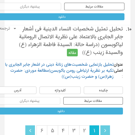
مقالات مرتبط
پیشنهاد دیگران
دانلود
تحليل تمثيل شخصيات النساء الدينية في أشعار
10.
ترجمه
جابر الجابري بالاعتماد على نظرية الاتصال الرومانية
لياكوبسون (دراسة حالة: السيدة فاطمة الزهراء (ع)
والسيدة زينب (ع))
مقاله
عنوان
تحلیل بازنمایی شخصیت‌های زنانۀ دینی در اشعار جابر الجابری با
اصلی
تکیه بر نظریۀ ارتباطی رومن یاکوبسن(مطالعۀ موردی: حضرت
:
زهرا(س) و حضرت زینب(س))
چکیده
کلیدواژه
آدرس
مقالات مرتبط
پیشنهاد دیگران
دانلود
6
5
4
3
2
1