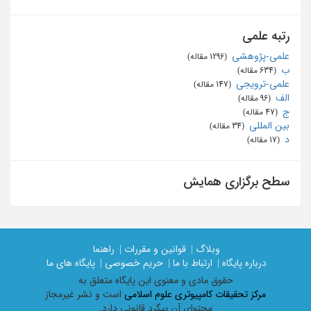
رتبه علمی
علمی-پژوهشی
‏ (1296 مقاله)
ب
‏ (634 مقاله)
علمی-ترویجی
‏ (147 مقاله)
الف
‏ (96 مقاله)
ج
‏ (47 مقاله)
بین المللی
‏ (34 مقاله)
د
‏ (17 مقاله)
سطح برگزاری همایش
وبلاگ |
قوانین و مقررات |
راهنما
درباره پایگاه |
ارتباط با ما |
حریم خصوصی |
پایگاه های ما
حقوق مادی و معنوی اين پايگاه متعلق به
مرکز تحقیقات کامپیوتری علوم اسلامی
است و نشر غیرمجاز
محتوای آن پیگرد قانونی دارد.