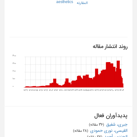
aesthetics
المقارنه
روند انتشار مقاله
400
300
200
100
0
1269
1278
1285
1292
1299
1306
1313
1320
1327
1334
1341
1348
1355
1362
1369
1376
1383
1390
1397
1404
پدیدآوران فعال
جبری، شفیق
‏ (36 مقاله)
القیسی، نوری حمودی
‏ (28 مقاله)
الجندی، أحمد
‏ (27 مقاله)