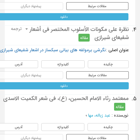
مقالات مرتبط
پیشنهاد دیگران
دانلود
نظرة على مكونات الأسلوب المختصر في أشعار
4.
ترجمه
شفیعای شیرازی
مقاله
عنوان اصلی :
نگرشی برمولفه های بیانی سبکساز در اشعار شفیعای شیرازی
چکیده
کلیدواژه
آدرس
مقالات مرتبط
پیشنهاد دیگران
دانلود
ممعتمد رثاء الامام الحسین، (ع)، فی شعر الکمیت الاسدی
5.
مقاله
نویسنده
:
عبد زباله، مها
؛
چکیده
کلیدواژه
آدرس
مقالات مرتبط
پیشنهاد دیگران