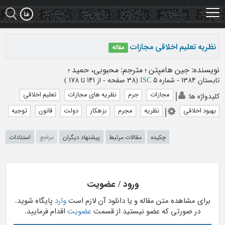
Ski
t
mai
conten
نظریه تعلیم اخلاقی مجازات
مقاله
نویسنده
:
جین هامپتن
؛
مترجم
:
محبوبی، حمید
؛
تابستان 1384 - شماره 5
ISC
(‎38 صفحه -
از 141 تا 178
)
مجازات
جرم
نظریه های مجازات
تعلیم اخلاقی
کلیدواژه ها
:
بهبود اخلاقی
نظریه
مجرم
بزهکار
دولت
قانون
توجیه
چکیده
مقالات مرتبط
پیشنهاد دیگران
مراجع
استنادات
ورود / عضویت
برای مشاهده متن مقاله و یا دانلود آن لازم است
وارد
پایگاه شوید.
در صورتی که عضو نیستید از قسمت
عضویت
اقدام فرمایید.