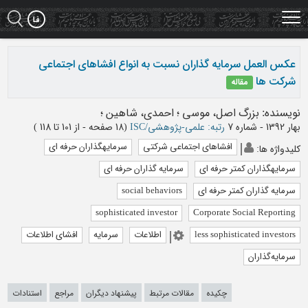
Ski
t
mai
conten
عکس العمل سرمایه گذاران نسبت به انواع افشاهای اجتماعی
شرکت ها
مقاله
نویسنده
:
بزرگ اصل، موسی
؛
احمدی، شاهین
؛
بهار 1392 - شماره 7
رتبه: علمی-پژوهشی/ISC
(‎18 صفحه -
از 101 تا 118
)
افشاهای اجتماعی شرکتی
سرمایهگذاران حرفه ای
کلیدواژه ها
:
سرمایهگذاران کمتر حرفه ای
سرمایه گذاران حرفه ای
سرمایه گذاران کمتر حرفه ای
social behaviors
sophisticated investor
Corporate Social Reporting
less sophisticated investors
اطلاعات
سرمایه
افشای اطلاعات
سرمایه‌گذاران
چکیده
مقالات مرتبط
پیشنهاد دیگران
مراجع
استنادات