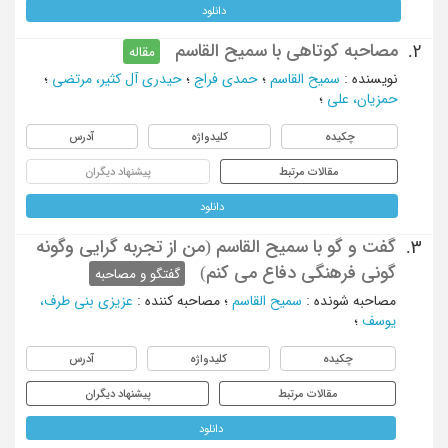
دانلود
مصاحبه کوتاهی با سمیح القاسم
2.
مقاله
نویسنده
:
سمیح القاسم
؛
حمدی فراج
؛
حیدری آل کثیر، مرتضی
؛
حمزیان، علی
؛
چکیده
کلیدواژه
آدرس
مقالات مرتبط
پیشنهاد دیگران
دانلود
گفت و گو با سمیح القاسم (من از تجربه گرایی وگونه
3.
گونی فرهنگی دفاع می کنم)
گفتگو و مصاحبه
مصاحبه شونده
:
سمیح القاسم
؛
مصاحبه کننده
:
عزیزی بنی طرف،
یوسف
؛
چکیده
کلیدواژه
آدرس
مقالات مرتبط
پیشنهاد دیگران
دانلود