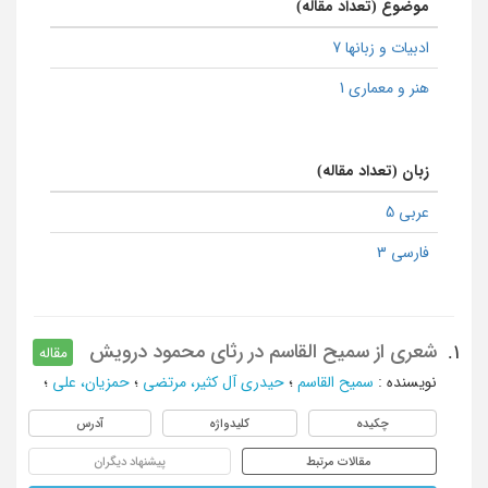
موضوع (تعداد مقاله)
ادبیات و زبانها 7
هنر و معماری 1
زبان (تعداد مقاله)
عربی 5
فارسی 3
شعری از سمیح القاسم در رثای محمود درویش
1.
مقاله
نویسنده
:
سمیح القاسم
؛
حیدری آل کثیر، مرتضی
؛
حمزیان، علی
؛
چکیده
کلیدواژه
آدرس
مقالات مرتبط
پیشنهاد دیگران