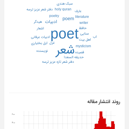
سبك هندي
holy quran
دفتر شعر عزيز ترسه
عارف
poetry
literature
poem
ادبيات
هيدگر
writer
poet
حافظ
اشعار
سنايي
اب
ادبيات عرفاني
اهل بيت
غزل
ايل بختياري
شعر
mysticism
نويسنده
قصيده
حديقه السعدا
دفتر شعر تازه عزيز ترسه
روند انتشار مقاله
600
400