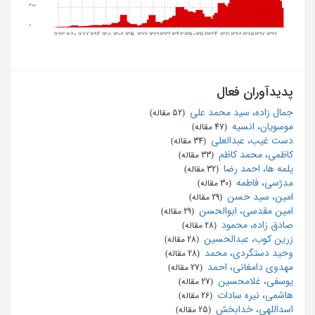
200
0
1273
1280
1287
1294
1301
1308
1315
1322
1329
1336
1343
1350
1357
1364
1371
1378
1385
1392
1399
پدیدآوران فعال
جمال زاده، سید محمد علی
‏ (52 مقاله)
موسویان، انسیه
‏ (47 مقاله)
دست غیب، عبدالعلی
‏ (34 مقاله)
کاظمی، محمد کاظم
‏ (33 مقاله)
یلمه ها، احمد رضا
‏ (32 مقاله)
مدرّسی، فاطمه
‏ (30 مقاله)
امین، سید حسن
‏ (29 مقاله)
امین مقدسی، ابوالحسن
‏ (29 مقاله)
صادق زاده، محمود
‏ (28 مقاله)
زرین کوب، عبدالحسین
‏ (28 مقاله)
وحید دستگردی، محمد
‏ (28 مقاله)
مهدوی دامغانی، احمد
‏ (27 مقاله)
یوسفی، غلامحسین
‏ (27 مقاله)
هاشمی، نیره سادات
‏ (26 مقاله)
اسداللهی، خدابخش
‏ (25 مقاله)