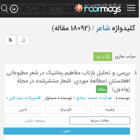
Ski
t
mai
conten
کلیدواژه
شاعر
‏/ (18092 مقاله)
مرتب سازی
تاریخ
بررسی و تحلیل بازتاب مفاهیم رمانتیک در شعر مطبوعاتی
1.
افغانستان (مطالعۀ موردی: اشعار منتشرشده در مجلۀ
ژوندون)
مقاله
نویسنده
:
هدایت، محمد صادق
؛
نویسنده مسئول
:
قاسم‌زاده، سیدعلی
؛
چکیده
کلیدواژه
آدرس
مقالات مرتبط
پیشنهاد دیگران
دانلود