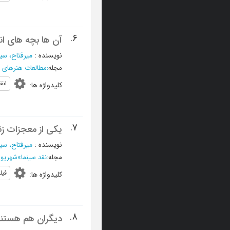
6.
آن ها بچه های انق
نویسنده
:
میرفتاح، سی
مجله
:
مطالعات هنرهای
انق
کلیدواژه ها
:
7.
یکی از معجزات زن
نویسنده
:
میرفتاح، سی
مجله
:
نقد سینما
»
شهریور 1380 - شمار
فیل
کلیدواژه ها
:
8.
دیگران هم هستند