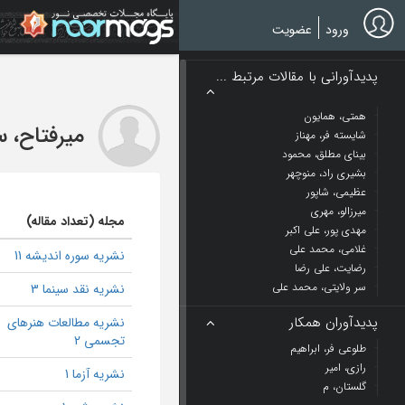
Ski
t
ورود
عضویت
mai
conten
پدیدآورانی با مقالات مرتبط ...
همتی، همایون
میرفتاح، 
شایسته فر، مهناز
بینای مطلق، محمود
بشیری راد، منوچهر
عظیمی، شاپور
میرزالو، مهری
مجله (تعداد مقاله)
مهدی پور، علی اکبر
غلامی، محمد علی
نشریه سوره اندیشه 11
رضایت، علی رضا
سر ولایتی، محمد علی
نشریه نقد سینما 3
پدیدآوران همکار
نشریه مطالعات هنرهای
تجسمی 2
طلوعی فر، ابراهیم
رازی، امیر
نشریه آزما 1
گلستان، م