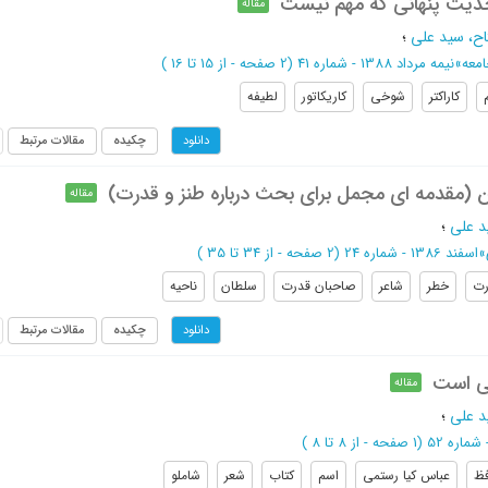
دیت پنهانی که مهم نیست
مقاله
اح، سید علی
؛
معه
»
نیمه مرداد 1388 - شماره 41
(‎2 صفحه -
از 15 تا 16
)
کاراکتر
شوخی
کاریکاتور
لطیفه
چکیده
مقالات مرتبط
دانلود
 (مقدمه ای مجمل برای بحث درباره طنز و قدرت)
مقاله
د علی
؛
»
اسفند 1386 - شماره 24
(‎2 صفحه -
از 34 تا 35
)
رت
خطر
شاعر
صاحبان قدرت
سلطان
ناحیه
چکیده
مقالات مرتبط
دانلود
ی است
مقاله
د علی
؛
(‎1 صفحه -
از 8 تا 8
)
فظ
عباس کیا رستمی
اسم
کتاب
شعر
شاملو