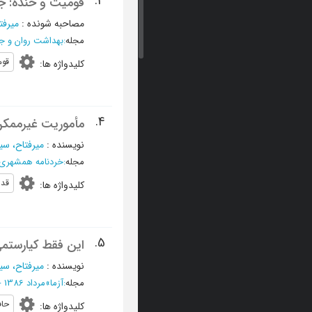
3.
قومیت و خنده: ج
مصاحبه شونده
:
میرفت
مجله
:
بهداشت روان و جا
قوم
کلیدواژه ها
:
4.
مأموریت غیرممکن
نویسنده
:
میرفتاح، سی
مجله
:
خردنامه همشهری
قد
کلیدواژه ها
:
5.
این فقط کیارستم
نویسنده
:
میرفتاح، سی
مجله
:
آزما
»
مرداد 1386 - شماره 52
حا
کلیدواژه ها
: