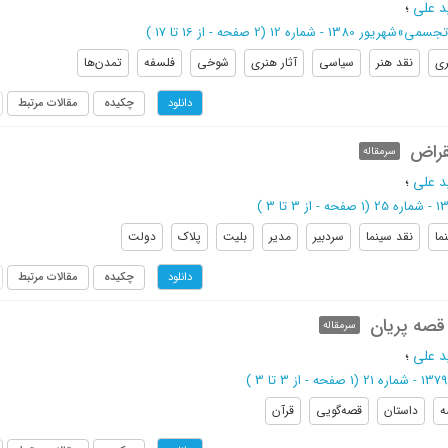
د علی
؛
 تجسمی
»
شهریور 1380 - شماره 12
(‎2 صفحه -
از 16 تا 17
)
ری
نقد هنر
سیاسی
آثار هنری
شوخی
فلسفه
تمدن‌ها
چکیده
مقالات مرتبط
دانلود
قراض
سرمقاله
د علی
؛
(‎1 صفحه -
از 3 تا 3
)
ما
نقد سینما
سردبیر
مدیر
بلیت
پلاک
دولت
چکیده
مقالات مرتبط
دانلود
 قصه پریان
سرمقاله
د علی
؛
(‎1 صفحه -
از 3 تا 3
)
ه
داستان
قصه‌گویی
قرآن