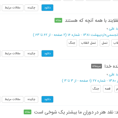
چکیده
مقالات مرتبط
دانلود
لابند با همه آنچه که هستند
مقاله
د علی
؛
 تجسمی
»
اردیبهشت 1381 - شماره 16
(‎2 صفحه -
از 62 تا 63
)
لاب
نسل
نسل انقلاب
جنگ
چکیده
مقالات مرتبط
دانلود
ده خدا
سرمقاله
د علی
؛
ه 27
(‎1 صفحه -
از 3 تا 3
)
م
قصه
جنگ
چکیده
مقالات مرتبط
دانلود
: نقد هنر در دوران ما بیشتر یک شوخی است
مقاله