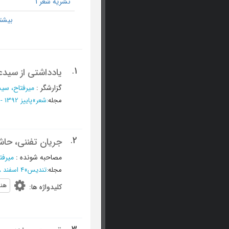
نشریه شعر 1
1.
یادداشتی از سیدع
گزارشگر
:
میرفتاح، سی
مجله
:
شعر
»
پاییز 1392 - شماره 70
2.
جریان تفننی، حا
مصاحبه شونده
:
میرفت
مجله
:
تندیس
»
4 اسفند 1388 - شماره 169
هنر
کلیدواژه ها
: