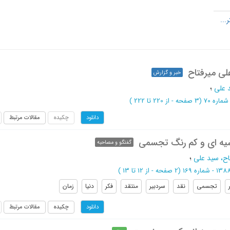
لی میرفتاح
خبر و گزارش
د علی
؛
(‎3 صفحه -
از 220 تا 222
)
چکیده
مقالات مرتبط
دانلود
شیه ای و کم رنگ تجسمی
گفتگو و مصاحبه
اح، سید علی
؛
(‎2 صفحه -
از 12 تا 13
)
تجسمی
نقد
سردبیر
منتقد
فکر
دنیا
زمان
چکیده
مقالات مرتبط
دانلود