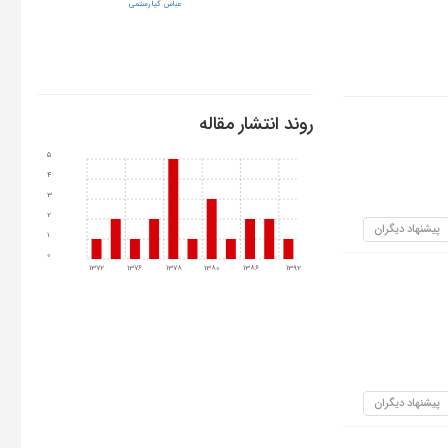
عباس کیارستمی
روند انتشار مقاله
5
4
3
2
پیشنهاد دیگران
1
0
1372
1376
1378
1380
1386
1392
پیشنهاد دیگران