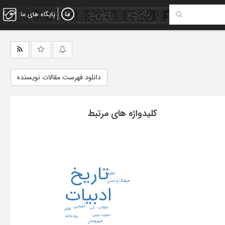
پایگاه های ما
دانلود فهرست مقالات نویسنده
کلیدواژه های مرتبط
تاریخ
لطیفه
فرهنگ و تمدن
ادبیات
آشنایی
انقلاب
آب
ظلم
دعوت دینی
رودخانه
شهروندان