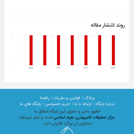
روند انتشار مقاله
1
0
1353
1360
1362
1374
وبلاگ |
قوانین و مقررات |
راهنما
درباره پایگاه |
ارتباط با ما |
حریم خصوصی |
پایگاه های ما
حقوق مادی و معنوی اين پايگاه متعلق به
مرکز تحقیقات کامپیوتری علوم اسلامی
است و نشر غیرمجاز
محتوای آن پیگرد قانونی دارد.