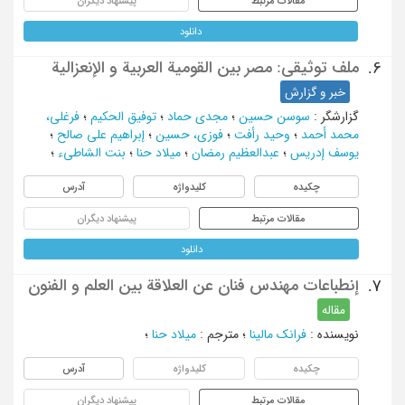
مقالات مرتبط
پیشنهاد دیگران
دانلود
ملف توثیقی: مصر بین القومیة العربیة و الإنعزالیة
6.
خبر و گزارش
گزارشگر
:
سوسن حسین
؛
مجدی حماد
؛
توفیق الحکیم
؛
فرغلی،
محمد أحمد
؛
وحید رأفت
؛
فوزی، حسین
؛
إبراهیم علی صالح
؛
یوسف إدریس
؛
عبدالعظیم رمضان
؛
میلاد حنا
؛
بنت الشاطیء
؛
چکیده
کلیدواژه
آدرس
مقالات مرتبط
پیشنهاد دیگران
دانلود
إنطباعات مهندس فنان عن العلاقة بین العلم و الفنون
7.
مقاله
نویسنده
:
فرانک مالینا
؛
مترجم
:
میلاد حنا
؛
چکیده
کلیدواژه
آدرس
مقالات مرتبط
پیشنهاد دیگران