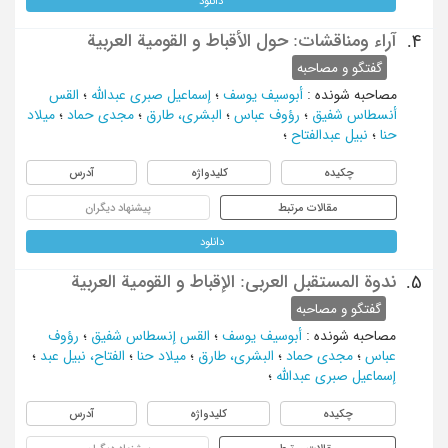
دانلود
آراء ومناقشات: حول الأقباط و القومیة العربیة
4.
گفتگو و مصاحبه
مصاحبه شونده
:
أبوسیف یوسف
؛
إسماعیل صبری عبدالله
؛
القس
أنسطاس شفیق
؛
رؤوف عباس
؛
البشری، طارق
؛
مجدی حماد
؛
میلاد
حنا
؛
نبیل عبدالفتاح
؛
چکیده
کلیدواژه
آدرس
مقالات مرتبط
پیشنهاد دیگران
دانلود
ندوة المستقبل العربی: الإقباط و القومیة العربیة
5.
گفتگو و مصاحبه
مصاحبه شونده
:
أبوسیف یوسف
؛
القس إنسطاس شفیق
؛
رؤوف
عباس
؛
مجدی حماد
؛
البشری، طارق
؛
میلاد حنا
؛
الفتاح، نبیل عبد
؛
إسماعیل صبری عبدالله
؛
چکیده
کلیدواژه
آدرس