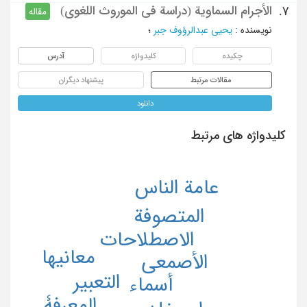
الأجرام السماویة (دراسة فی الموروث اللغوی)
7.
مقاله
نویسنده
:
یحیی عبدالرؤوف جبر
؛
چکیده
کلیدواژه
آدرس
مقالات مرتبط
پیشنهاد دیگران
دانلود
کلیدواژه های مرتبط
عامة الناس
المتصوفة
الاصطلاحات
معانیها
الأصمعی
التعبیر
أسماء
المعرفۀ