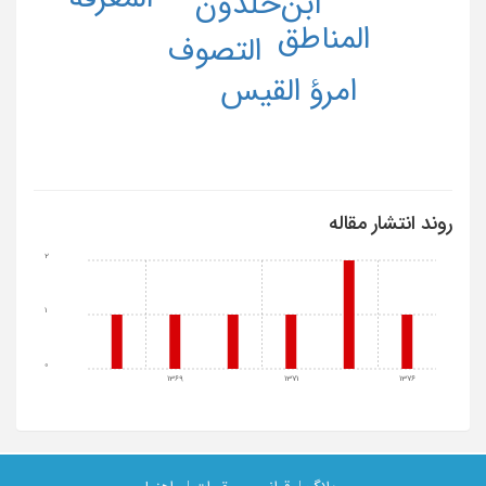
ابن‌خلدون
المناطق
التصوف
امرؤ القیس
روند انتشار مقاله
2
1
0
1369
1371
1376