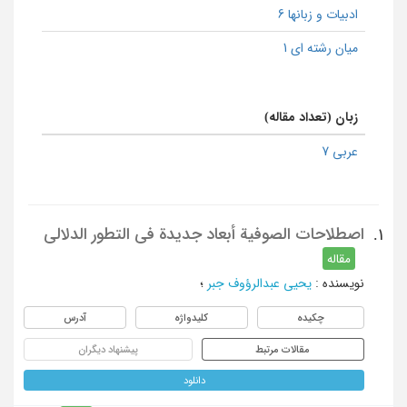
ادبیات و زبانها 6
میان رشته ای 1
زبان (تعداد مقاله)
عربی 7
اصطلاحات الصوفیة أبعاد جدیدة فی التطور الدلالی
1.
مقاله
نویسنده
:
یحیی عبدالرؤوف جبر
؛
چکیده
کلیدواژه
آدرس
مقالات مرتبط
پیشنهاد دیگران
دانلود