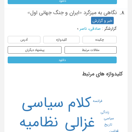
دانلود
نگاهی به میزگرد «ایران و جنگ جهانی اول»
8.
خبر و گزارش
گزارشگر
:
صادقی، ناصر
؛
چکیده
کلیدواژه
آدرس
مقالات مرتبط
پیشنهاد دیگران
دانلود
کلیدواژه های مرتبط
کلام سیاسی
فرانسه
زندگی
نظامیه
غزالی
سیاسی
تاریخ
قوانین