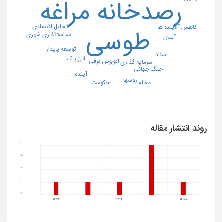
رصدخانه مراغه
تحلیل اقتصادی
کاهش آلاینده ها
طوسی
سیاستگذاری شهری
آلمان
توسعه پایدار
اسناد
انرژ پاک
اتوبوس برقی
سرمایه گذاری
جنگ جهانی
آینده
روسها
مقاله
حکومت
روند انتشار مقاله
4
3
2
1
0
1376
1394
1405