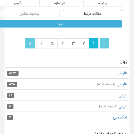
چکیده
کلیدواژه
آدرس
مقالات مرتبط
پیشنهاد دیگران
دانلود
6
5
4
3
2
1
زبان
فارسی
5693
فارسی
(ترجمه شده)
575
عربی
29
عربی
(ترجمه شده)
12
انگلیسی
7
مجله (تعداد مقاله)