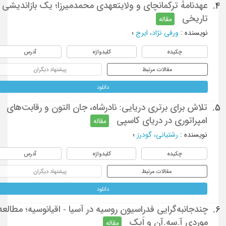
عهدنامۀ ترکمانچای و ولایتعهدی محمد‌میرزا؛ یک بازاندیشی
4.
تاریخی
مقاله
نویسنده
:
ورفی نژاد، ایرج
؛
چکیده
کلیدواژه
آدرس
مقالات مرتبط
پیشنهاد دیگران
دانلود
تلاش برای برتری دریایی: نادرشاه، جان التون و رقابت‌های
5.
امپراتوری در دریای کاسپی
مقاله
نویسنده
:
رشتیانی، گودرز
؛
چکیده
کلیدواژه
آدرس
مقالات مرتبط
پیشنهاد دیگران
دانلود
چندجانبه‌گرایی فدراسیون روسیه در آسیا - اقیانوسیه؛ مطالعه
6.
موردی آ.سه.‌آن و اَپک
مقاله