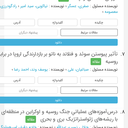
نویسنده مسئول
:
صفری، عسگر
؛
نویسنده
:
نیاکویی، سید امیر
؛
رادگودرزی،
معصومه
؛
چکیده
کلیدواژه
آدرس
مقالات مرتبط
پیشنهاد دیگران
دانلود
تأثیر پیوستن سوئد و فنلاند به ناتو بر بازدارندگی اروپا در برابر
7.
روسیه
مقاله
نویسنده مسئول
:
صباغیان، علی
؛
نویسنده
:
یوسف وند، احمد رضا
؛
چکیده
کلیدواژه
آدرس
مقالات مرتبط
پیشنهاد دیگران
دانلود
درس‌آموزه‌های عملیاتیِ جنگ روسیه و اوکراین در منطقه‌ای
8.
با ریشه‌های ژئواستراتژیک بری و بحری
مقاله
نویسنده مسئول
:
جلالی نسب، عبدالله
؛
نویسنده
:
خادم دقیق، امیرهوشنگ