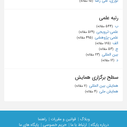
نوری، علی رضا
‏ (15 مقاله)
رتبه علمی
ب
‏ (544 مقاله)
علمی-ترویجی
‏ (529 مقاله)
علمی-پژوهشی
‏ (495 مقاله)
الف
‏ (165 مقاله)
ج
‏ (53 مقاله)
بین المللی
‏ (23 مقاله)
د
‏ (12 مقاله)
سطح برگزاری همایش
همایش بین المللی
‏ (7 مقاله)
همایش ملی
‏ (4 مقاله)
وبلاگ |
قوانین و مقررات |
راهنما
درباره پایگاه |
ارتباط با ما |
حریم خصوصی |
پایگاه های ما