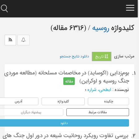
Ski
t
mai
conten
کلیدواژه
روسیه
‏/ (6316 مقاله)
مرتب سازی
دانلود نتایج جستجو
تاریخ
بوم‌زدایی (اکوساید) در مخاصمات مسلحانه (مطالعه موردی
1.
جنگ روسیه و اوکراین)
مقاله
نویسنده
:
ابطحی، شراره
؛
چکیده
کلیدواژه
آدرس
مقالات مرتبط
پیشنهاد دیگران
دانلود
بررسی تفاوت رویکرد روحانیت شیعه در دور اول جنگ های
2.