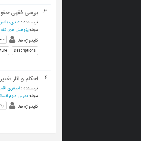
3.
بررسی فقهی حقوق
نویسنده
:
عبدی، یاسر
؛
مجله
:
پژوهش های فقه 
ماه
کلیدواژه ها
:
ture
Descriptions
4.
احکام و اثار تغی
نویسنده
:
اصغری آقمش
مجله
:
مدرس علوم انسان
ولا
کلیدواژه ها
: