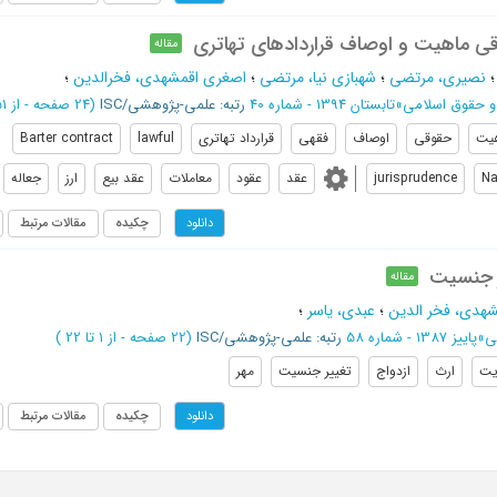
ی ماهیت و اوصاف قراردادهای تهاتری
مقاله
نصیری، مرتضی
؛
شهبازی نیا، مرتضی
؛
اصغری اقمشهدی، فخرالدین
؛
و حقوق اسلامی
»
تابستان 1394 - شماره 40
رتبه: علمی-پژوهشی/ISC
(‎24 صفحه -
از 51 تا 74
یت
حقوقی
اوصاف
فقهی
قرارداد تهاتری
lawful
Barter contract
Na
jurisprudence
عقد
عقود
معاملات
عقد بیع
ارز
جعاله
چکیده
مقالات مرتبط
دانلود
یر جنسیت
مقاله
هدی، فخر الدین
؛
عبدی، یاسر
؛
ی
»
پاییز 1387 - شماره 58
رتبه: علمی-پژوهشی/ISC
(‎22 صفحه -
از 1 تا 22
)
یت
ارث
ازدواج
تغییر جنسیت
مهر
چکیده
مقالات مرتبط
دانلود