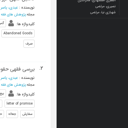
اصغری اقمشهدی، فخرالدین
نصیری، مرتضی
نویسنده
:
عبدی، یاسر
؛
شهبازی نیا، مرتضی
مجله
:
پژوهش های فقه 
گمر
کلیدواژه ها
:
Abandoned Goods
صرف
2.
بررسی فقهی حقوق
نویسنده
:
عبدی، یاسر
؛
مجله
:
پژوهش های فقه 
بیع
کلیدواژه ها
:
s
letter of promise
سفارش
جعاله
ح