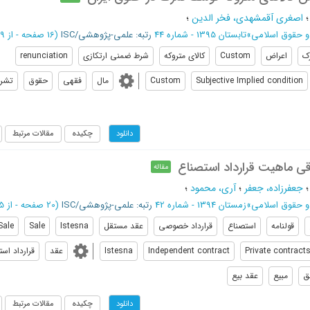
اصغری آقمشهدی، فخر الدین
؛
و حقوق اسلامی
»
تابستان 1395 - شماره 44
رتبه: علمی-پژوهشی/ISC
(‎16 صفحه -
از 99 تا 114
ک
اعراض
Custom
کالای متروکه
شرط ضمنی ارتکازی
renunciation
Subjective Implied condition
Custom
مال
فقهی
حقوق
تشر
چکیده
مقالات مرتبط
دانلود
ی ماهیت قرارداد استصناع
مقاله
جعفرزاده، جعفر
؛
آری، محمود
؛
و حقوق اسلامی
»
زمستان 1394 - شماره 42
رتبه: علمی-پژوهشی/ISC
(‎20 صفحه -
از 95 تا 114
قولنامه
استصناع
قرارداد خصوصی
عقد مستقل
Istesna
Sale
Sale
Private contract
Independent contract
Istesna
عقد
قرارداد اس
ق
مبیع
عقد بیع
چکیده
مقالات مرتبط
دانلود