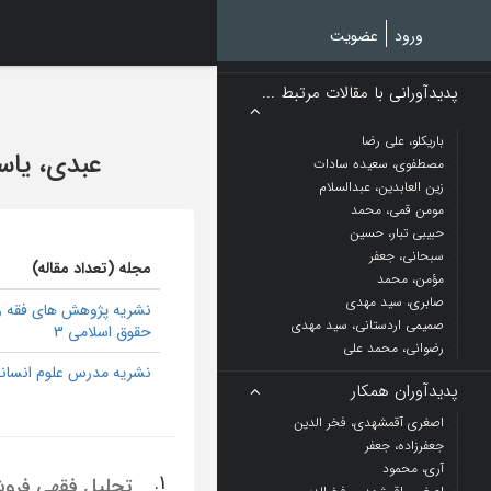
Ski
t
ورود
عضویت
mai
conten
پدیدآورانی با مقالات مرتبط ...
باریکلو، علی رضا
عبدی، یاس
مصطفوی، سعیده سادات
زین العابدین، عبدالسلام
مومن قمی، محمد
حبیبی تبار، حسین
سبحانی، جعفر
مجله (تعداد مقاله)
مؤمن، محمد
صابری، سید مهدی
نشریه پژوهش های فقه و
صمیمی اردستانی، سید مهدی
حقوق اسلامی 3
رضوانی، محمد علی
نشریه مدرس علوم انسانی
پدیدآوران همکار
اصغری آقمشهدی، فخر الدین
جعفرزاده، جعفر
آری، محمود
1.
تحلیل فقهی فروش