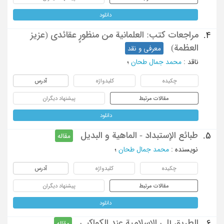
دانلود
مراجعات کتب: العلمانیة من منظورٍ عقائدی (عزیز
4.
العظمة)
معرفی و نقد
ناقد
:
محمد جمال طحان
؛
چکیده
کلیدواژه
آدرس
مقالات مرتبط
پیشنهاد دیگران
دانلود
طبائع الإستبداد - الماهیة و البدیل
5.
مقاله
نویسنده
:
محمد جمال طحان
؛
چکیده
کلیدواژه
آدرس
مقالات مرتبط
پیشنهاد دیگران
دانلود
الطریق إلی الإسلامیة عند الکواکبی
6.
مقاله