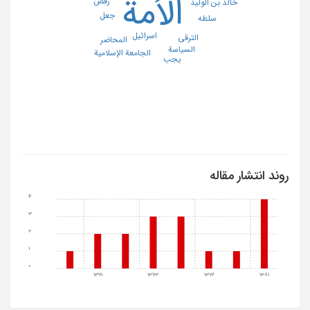
الأمة
رفض
خالد بن الولید
جعل
سلطه
اسرائیل
الترقی
المحاضر
السیاسة
الجامعة الإسلامیة
یجب
روند انتشار مقاله
4
3
2
1
0
1371
1373
1376
1381