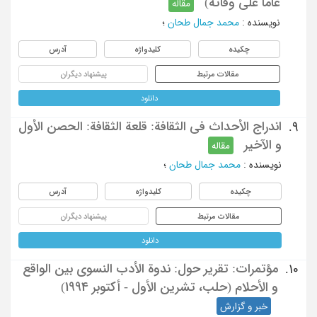
عاما علی وفاته)
مقاله
نویسنده
:
محمد جمال طحان
؛
چکیده
کلیدواژه
آدرس
مقالات مرتبط
پیشنهاد دیگران
دانلود
اندراج الأحداث فی الثقافة: قلعة الثقافة: الحصن الأول
9.
و الآخیر
مقاله
نویسنده
:
محمد جمال طحان
؛
چکیده
کلیدواژه
آدرس
مقالات مرتبط
پیشنهاد دیگران
دانلود
مؤتمرات: تقریر حول: ندوة الأدب النسوی بین الواقع
10.
و الأحلام (حلب، تشرین الأول - أکتوبر 1994)
خبر و گزارش