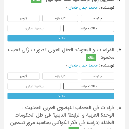
نویسنده
:
محمد جمال طحان
؛
چکیده
کلیدواژه
آدرس
مقالات مرتبط
پیشنهاد دیگران
دانلود
الدراسات و البحوث: العقل العربی تصورات زکی نجیب
7.
محمود
مقاله
نویسنده
:
محمد جمال طحان
؛
چکیده
کلیدواژه
آدرس
مقالات مرتبط
پیشنهاد دیگران
دانلود
قراءات فی الخطاب النهضوی العربی الحدیث :
8.
الوحدة العربیة و الرابطة الدینیة فی ظل الحکومات
العادلة (دراسة فی فکر الکواکبی بمناسبة مرور تسعین