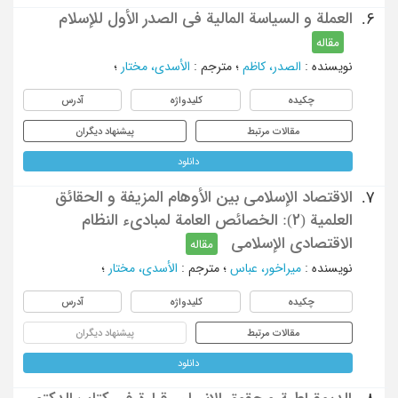
العملة و السیاسة المالیة فی الصدر الأول للإسلام
6.
مقاله
نویسنده
:
الصدر، کاظم
؛
مترجم
:
الأسدی، مختار
؛
چکیده
کلیدواژه
آدرس
مقالات مرتبط
پیشنهاد دیگران
دانلود
الاقتصاد الإسلامی بین الأوهام المزیفة و الحقائق
7.
العلمیة (2): الخصائص العامة لمبادیء النظام
الاقتصادی الإسلامی
مقاله
نویسنده
:
میراخور، عباس
؛
مترجم
:
الأسدی، مختار
؛
چکیده
کلیدواژه
آدرس
مقالات مرتبط
پیشنهاد دیگران
دانلود