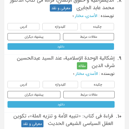
الدیمقراطیة و حقوق الإنسان، قراءة فی کتاب الدکتور
8.
محمد عابد الجابری
معرفی و نقد
نویسنده
:
الأسدی، مختار
؛
چکیده
کلیدواژه
آدرس
مقالات مرتبط
پیشنهاد دیگران
دانلود
إشکالیة الوحدة الإسلامیة، عند السید عبدالحسین
9.
شرف الدین
مقاله
نویسنده
:
الأسدی، مختار
؛
چکیده
کلیدواژه
آدرس
مقالات مرتبط
پیشنهاد دیگران
دانلود
قراءة فی کتاب: «تنبیه الأمة و تنزیه الملة»، تکوین
10.
العقل السیاسی الشیعی الحدیث
معرفی و نقد