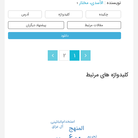
نویسنده
:
الأسدی، مختار
؛
چکیده
کلیدواژه
آدرس
مقالات مرتبط
پیشنهاد دیگران
دانلود
2
1
کلیدواژه های مرتبط
استخدام
النائینی
آل عراق
المنهج
تحریم