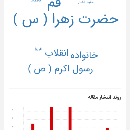
قم
فاطمه
اخبار
مقید
حضرت زهرا ( س )
تاریخ
انقلاب
خانواده
رسول اکرم ( ص )
روند انتشار مقاله
6
4
2