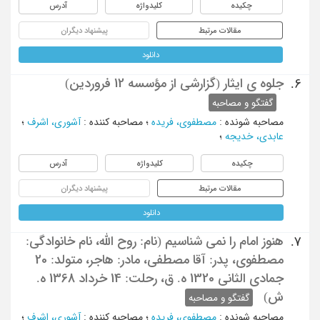
چکیده
کلیدواژه
آدرس
مقالات مرتبط
پیشنهاد دیگران
دانلود
جلوه ی ایثار (گزارشی از مؤسسه 12 فروردین)
6.
گفتگو و مصاحبه
مصاحبه شونده
:
مصطفوی، فریده
؛
مصاحبه کننده
:
آشوری، اشرف
؛
عابدی، خدیجه
؛
چکیده
کلیدواژه
آدرس
مقالات مرتبط
پیشنهاد دیگران
دانلود
هنوز امام را نمی شناسیم (نام: روح الله، نام خانوادگی:
7.
مصطفوی، پدر: آقا مصطفی، مادر: هاجر، متولد: 20
جمادی الثانی 1320 ه. ق، رحلت: 14 خرداد 1368 ه.
ش)
گفتگو و مصاحبه
مصاحبه شونده
:
مصطفوی، فریده
؛
مصاحبه کننده
:
آشوری، اشرف
؛