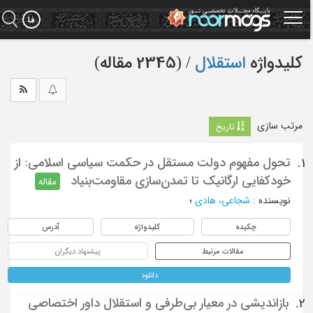
Ski
t
mai
conten
کلیدواژه
استقلال
‏/ (2345 مقاله)
مرتب سازی
تاریخ
تحول مفهوم دولت مستقل در حکمت سیاسی اسلامی: از
1.
خودکفایی ارگانیک تا تمدن‌سازی مقاومت‌بنیاد
مقاله
نویسنده
:
شجاعی، هادی
؛
چکیده
کلیدواژه
آدرس
مقالات مرتبط
پیشنهاد دیگران
دانلود
بازاندیشی در معیار بی‌طرفی و استقلال داور اختصاصی
2.