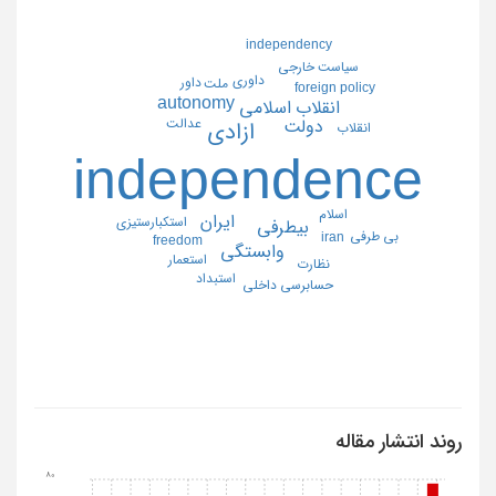
independency
سياست خارجي
داوري
داور
ملت
foreign policy
autonomy
انقلاب اسلامي
عدالت
دولت
ازادي
انقلاب
independence
اسلام
ايران
استكبارستيزي
بيطرفي
بي طرفي
iran
freedom
وابستگي
استعمار
نظارت
استبداد
حسابرسي داخلي
روند انتشار مقاله
80