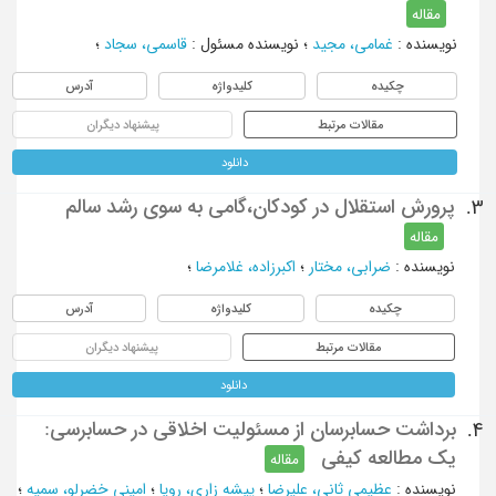
مقاله
نویسنده
:
غمامی، مجید
؛
نویسنده مسئول
:
قاسمی، سجاد
؛
چکیده
کلیدواژه
آدرس
مقالات مرتبط
پیشنهاد دیگران
دانلود
پرورش استقلال در کودکان،گامی به سوی رشد سالم
3.
مقاله
نویسنده
:
ضرابی، مختار
؛
اکبرزاده، غلامرضا
؛
چکیده
کلیدواژه
آدرس
مقالات مرتبط
پیشنهاد دیگران
دانلود
برداشت حسابرسان از مسئولیت اخلاقی در حسابرسی:
4.
یک مطالعه کیفی
مقاله
نویسنده
:
عظیمی ثانی، علیرضا
؛
پیشه زاری، رویا
؛
امینی خضرلو، سمیه
؛