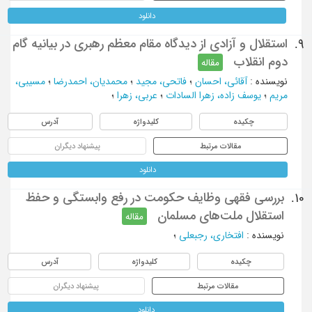
دانلود
استقلال و آزادی از دیدگاه مقام معظم رهبری در بیانیه گام
9.
دوم انقلاب
مقاله
نویسنده
:
آقائی، احسان
؛
فاتحي، مجيد
؛
محمديان، احمدرضا
؛
مسيبي،
مريم
؛
يوسف زاده، زهرا السادات
؛
عربي، زهرا
؛
چکیده
کلیدواژه
آدرس
مقالات مرتبط
پیشنهاد دیگران
دانلود
بررسی فقهی وظایف حکومت در رفع وابستگی و حفظ
10.
استقلال ملت‌های مسلمان
مقاله
نویسنده
:
افتخاری، رجبعلی
؛
چکیده
کلیدواژه
آدرس
مقالات مرتبط
پیشنهاد دیگران
دانلود