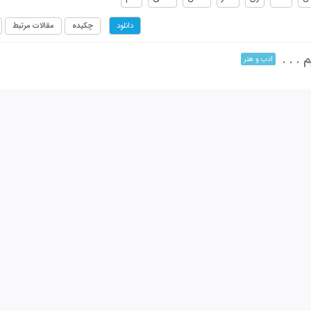
چکیده
مقالات مرتبط
دانلود
. . .
ادب و هنر
22
(‎2 صفحه -
از 73 تا 74
)
دیوان
چکیده
مقالات مرتبط
دانلود
(‎1 صفحه -
از 105 تا 105
)
را
گل‌رخسار
چکیده
مقالات مرتبط
دانلود
با خانم گلرخسار شاعر معاصر تاجیکستان
گفتگو و مصاحبه