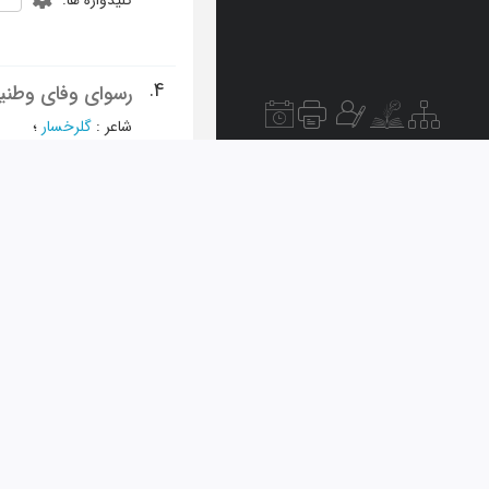
کلیدواژه ها
:
4.
رسوای وفای وطنیم 
شاعر
:
گلرخسار
؛
مجله
:
بخارا
»
آذر و اسفند 1380 - شماره 21 و 
دیو
کلیدواژه ها
:
5.
بخارا
ادب و هنر
شاعر
:
گلرخسار
؛
مجله
:
بخارا
»
فروردین 1380 - شماره 17
بخا
کلیدواژه ها
:
6.
گفتگو: گفت و گو 