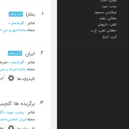
متینی، جلال
رجب، عبید
عرفانیان، مسعود
1.
بخارا
ادب و هنر
عطائی، زلفیه
شاعر
:
گلرخسار
؛
ثقفی، داریوش
مجله
:
بخارا
»
مهر و دی 1391 - شماره 89 و 90
دهقانی تفتی، ح.ب
ایرن، ایرج
2.
ایران
ادب و هنر
شاعر
:
گلرخسار
؛
مترج
مجله
:
بخارا
»
خرداد و تیر 1384 - شماره 2
ایر
کلیدواژه ها
:
3.
برگزیده ها: گلچی
شاعر
:
رجب، عبید
؛
گل
مجله
:
ایران شناسی
»
تابستان 1381، 
عش