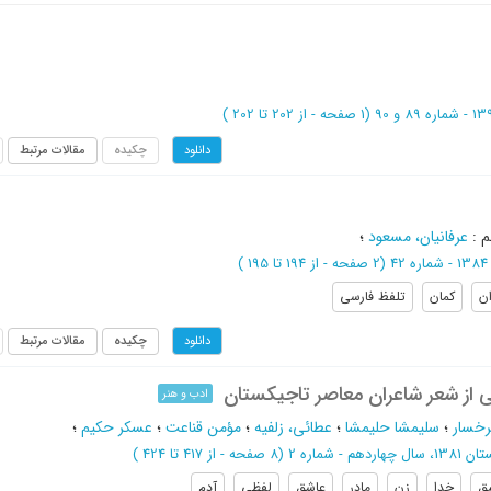
(‎1 صفحه -
از 202 تا 202
)
چکیده
مقالات مرتبط
دانلود
م
:
عرفانیان، مسعود
؛
4
(‎2 صفحه -
از 194 تا 195
)
ان
کمان
تلفظ فارسی
چکیده
مقالات مرتبط
دانلود
نی از شعر شاعران معاصر تاجیکستان
ادب و هنر
رخسار
؛
سلیمشا حلیمشا
؛
عطائی، زلفیه
؛
مؤمن قناعت
؛
عسکر حکیم
؛
سال چهاردهم - شماره 2
(‎8 صفحه -
از 417 تا 424
)
ق
خدا
زن
مادر
عاشق
لفظی
آدم