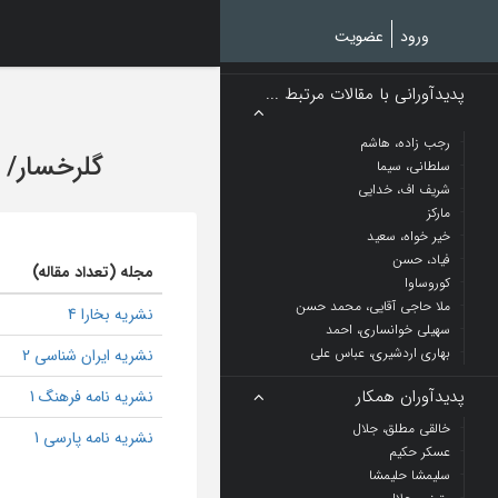
Ski
t
ورود
عضویت
mai
conten
پدیدآورانی با مقالات مرتبط ...
رجب زاده، هاشم
گلرخسار
/
سلطانی، سیما
شریف اف، خدایی
مارکز
خیر خواه، سعید
فیاد، حسن
مجله (تعداد مقاله)
کوروساوا
ملا حاجی آقایی، محمد حسن
نشریه بخارا 4
سهیلی خوانساری، احمد
بهاری اردشیری، عباس علی
نشریه ایران شناسی 2
پدیدآوران همکار
نشریه نامه فرهنگ 1
خالقی مطلق، جلال
نشریه نامه پارسی 1
عسکر حکیم
سلیمشا حلیمشا