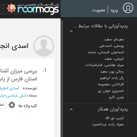
Ski
t
ورود
عضویت
mai
conten
پدیدآورانی با مقالات مرتبط ...
معیدفر، سعید
اسدی انجی
یوسفی، احمدعلی
اسماعیلی فارسانی، محمد
شریفی، سعید
سیف هاشمی، فخرالسادات
1.
بررسی میزان آشنا
رجائی پور، سعید
استان فارس از پا
زال زاده، ابراهیم
قاراخانی، معصومه
نویسنده
:
اسدی انجیل
خسروی، جهان زیر
مجله
:
دانش شناسی
»
پاییز 1387
عینی، اکرم
اعض
کلیدواژه ها
:
پدیدآوران همکار
کرمی، نور الله
معرف زاده، عبدالحمید