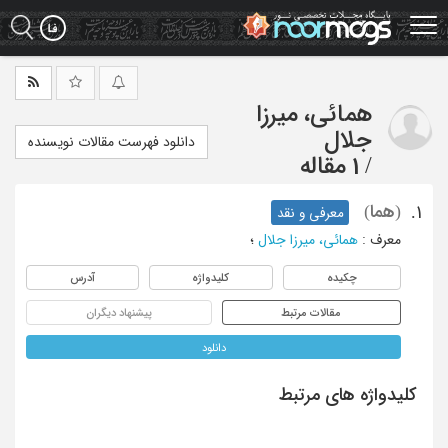
Ski
t
mai
conten
همائی، میرزا
جلال
دانلود فهرست مقالات نویسنده
/
1 مقاله
(هما)
1.
معرفی و نقد
معرف
:
همائی، میرزا جلال
؛
چکیده
کلیدواژه
آدرس
مقالات مرتبط
پیشنهاد دیگران
دانلود
کلیدواژه های مرتبط