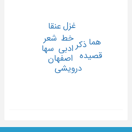
غزل
عنقا
خط
شعر
هما
ذکر
ادبی
سها
قصیده
اصفهان
درویشی